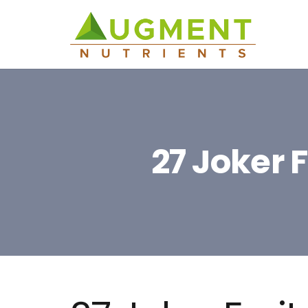
27 Joker 