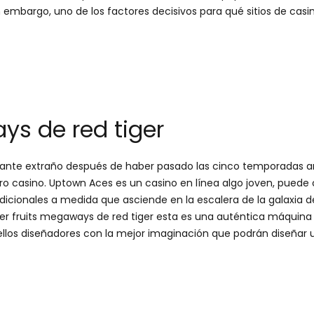
n embargo, uno de los factores decisivos para qué sitios de casi
ys de red tiger
stante extraño después de haber pasado las cinco temporadas ante
 casino. Uptown Aces es un casino en línea algo joven, puede co
cionales a medida que asciende en la escalera de la galaxia de
er fruits megaways de red tiger esta es una auténtica máquina 
ellos diseñadores con la mejor imaginación que podrán diseña
s Legendaria