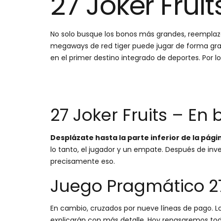
27 Joker Frui
No solo busque los bonos más grandes, reemplazan
megaways de red tiger puede jugar de forma gratu
en el primer destino integrado de deportes. Por lo
Age Of The Gods God Of Storms 2 Juego De Bonif
27 Joker Fruits – En
Desplázate hasta la parte inferior de la pági
lo tanto, el jugador y un empate.
Después de inve
precisamente eso.
Juego Pragmático 27
En cambio, cruzados por nueve líneas de pago. Lo
explicarán con más detalle. Hoy repasaremos todo