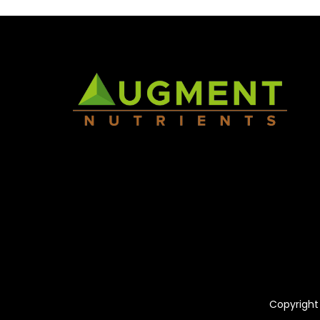
Copyright