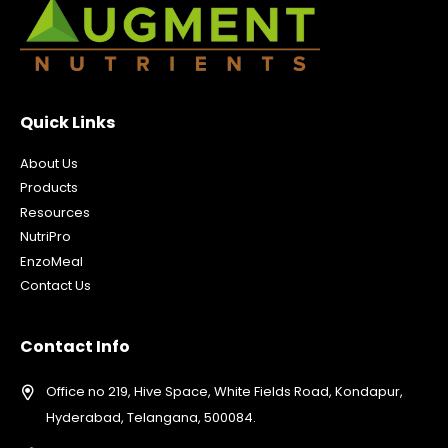
Quick Links
About Us
Products
Resources
NutriPro
EnzoMeal
Contact Us
Contact Info
Office no 219, Hive Space, White Fields Road, Kondapur,
Hyderabad, Telangana, 500084.