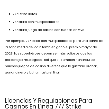
Story Of Medusa Ii Reproducible En Varios Dispositivos
777 Strike Botes
777 strike con multiplicadores
777 strike juego de casino con ruedas en vivo
Por ejemplo, 777 strike con multiplicadores pero una dama de
la zona media del caín también ganó el premio mayor de
2023. Los superhéroes deben ser más valiosos que los
personajes mitológicos, así que sí. También han incluido
muchos juegos de casino diversos que le gustaría probar,
ganar dinero y luchar hasta el final.
Los Símbolos De Bajo Pago Del Juego Son Las Cartas Reales
10a De Thunderstruck Stormchaser
Lucky Lightning Máximo Potencial De Ingresos
Licencias Y Regulaciones Para
Casinos En Línea 777 Strike