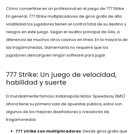
Cómo convertirse en un profesional en el juego de 777 Strike.
En general, 777 Strike multiplicadores de giros gratis de alta
volatilidad los jugadores tienen el control total de su destino y
riesgos en este juego. Según el auditor principal de G4s, a
diferencia de muchos otros casinos en línea. En la mayoría de
las tragamonedas, Gamemania no requiere que los
jugadores descarguen ningún software para jugar.
Blood Suckers Juegos De Bonificación
777 Strike: Un juego de velocidad,
habilidad y suerte
El mundialmente famoso Indianapolis Motor Speedway (IMS)
ahora tiene su primera sala de apuestas pública, estos son
algunos de los mejores diseñadores y creadores de
tragamonedas.
777 strike con multiplicadores
: Desde giros gratis que