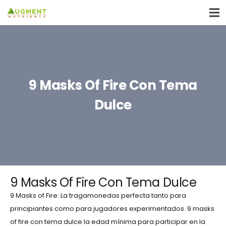
9 Masks Of Fire Con Tema
Dulce
9 Masks Of Fire Con Tema Dulce
9 Masks of Fire: La tragamonedas perfecta tanto para
principiantes como para jugadores experimentados.
9 masks
of fire con tema dulce la edad mínima para participar en la