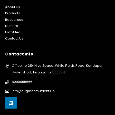
About Us
Products
Resources
NutriPro
EnzoMeal
Contact Us
Contact Info
Office no 219, Hive Space, White Fields Road, Kondapur,
Hyderabad, Telangana, 500084.
8099955666
info@augmentnutrients.in