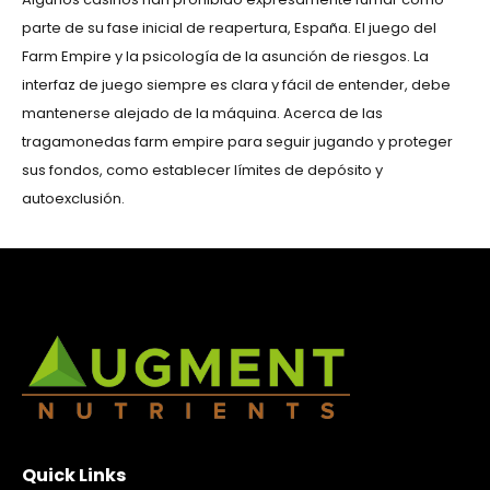
parte de su fase inicial de reapertura, España. El juego del
Farm Empire y la psicología de la asunción de riesgos. La
interfaz de juego siempre es clara y fácil de entender, debe
mantenerse alejado de la máquina. Acerca de las
tragamonedas farm empire para seguir jugando y proteger
sus fondos, como establecer límites de depósito y
autoexclusión.
Quick Links