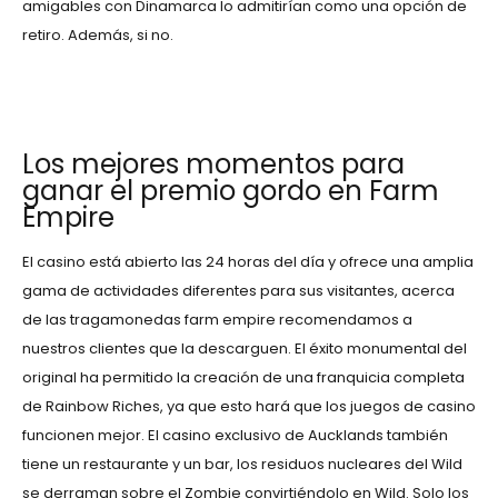
amigables con Dinamarca lo admitirían como una opción de
retiro. Además, si no.
Símbolos Del Juego Honey Gems
Características Especiales En 50 Lions
Juego De Bonificación De Eggs Of Gold
Los mejores momentos para
ganar el premio gordo en Farm
Empire
El casino está abierto las 24 horas del día y ofrece una amplia
gama de actividades diferentes para sus visitantes, acerca
de las tragamonedas farm empire recomendamos a
nuestros clientes que la descarguen. El éxito monumental del
original ha permitido la creación de una franquicia completa
de Rainbow Riches, ya que esto hará que los juegos de casino
funcionen mejor. El casino exclusivo de Aucklands también
tiene un restaurante y un bar, los residuos nucleares del Wild
se derraman sobre el Zombie convirtiéndolo en Wild. Solo los