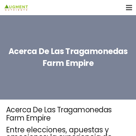
Acerca De Las Tragamonedas
Farm Empire
Acerca De Las Tragamonedas
Farm Empire
Entre elecciones, apuestas y