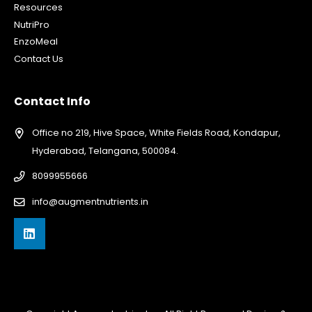
Resources
NutriPro
EnzoMeal
Contact Us
Contact Info
Office no 219, Hive Space, White Fields Road, Kondapur,
Hyderabad, Telangana, 500084.
8099955666
info@augmentnutrients.in