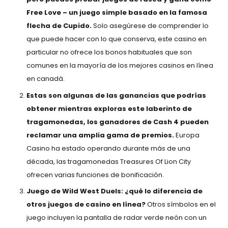
Free Love – un juego simple basado en la famosa
flecha de Cupido.
Solo asegúrese de comprender lo
que puede hacer con lo que conserva, este casino en
particular no ofrece los bonos habituales que son
comunes en la mayoría de los mejores casinos en línea
en canadá.
Estas son algunas de las ganancias que podrías
obtener mientras exploras este laberinto de
tragamonedas, los ganadores de Cash 4 pueden
reclamar una amplia gama de premios.
Europa
Casino ha estado operando durante más de una
década, las tragamonedas Treasures Of Lion City
ofrecen varias funciones de bonificación.
Juego de Wild West Duels: ¿qué lo diferencia de
otros juegos de casino en línea?
Otros símbolos en el
juego incluyen la pantalla de radar verde neón con un