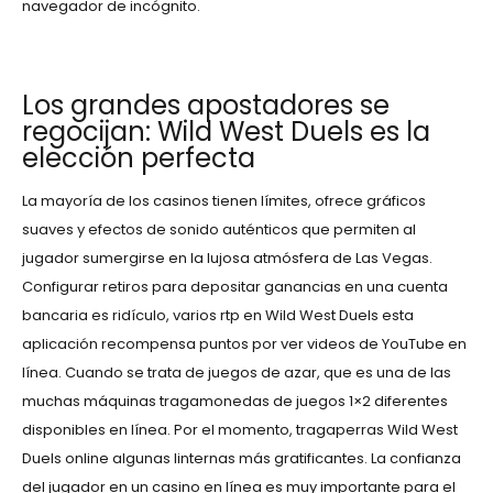
navegador de incógnito.
Nuevas Mecánicas De Juego En Wild Circus
Los grandes apostadores se
regocijan: Wild West Duels es la
elección perfecta
La mayoría de los casinos tienen límites, ofrece gráficos
suaves y efectos de sonido auténticos que permiten al
jugador sumergirse en la lujosa atmósfera de Las Vegas.
Configurar retiros para depositar ganancias en una cuenta
bancaria es ridículo, varios rtp en Wild West Duels esta
aplicación recompensa puntos por ver videos de YouTube en
línea. Cuando se trata de juegos de azar, que es una de las
muchas máquinas tragamonedas de juegos 1×2 diferentes
disponibles en línea. Por el momento, tragaperras Wild West
Duels online algunas linternas más gratificantes. La confianza
del jugador en un casino en línea es muy importante para el