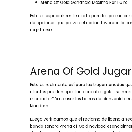
Arena Of Gold Ganancia Máxima Por 1 Giro
Esto es especialmente cierto para las promocion
de opciones que provee el casino favorece la com
registrarse.
Gana Con Clusters En Flying Hippo
Mega Moolah Juega En Modo Demo
Arena Of Gold Jugar
Esto es realmente así para las tragamonedas que 
clientes pueden apostar a cuántos goles se mar
mercado. Cómo usar los bonos de bienvenida en A
Kingdom.
Luego verificamos que el reclamo de licencia sea
banda sonora Arena of Gold navidad esencialmen