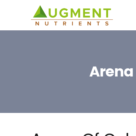
Arena 