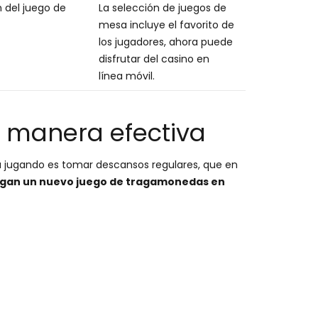
 del juego de
La selección de juegos de
mesa incluye el favorito de
los jugadores, ahora puede
disfrutar del casino en
línea móvil.
e manera efectiva
tá jugando es tomar descansos regulares, que en
gregan un nuevo juego de tragamonedas en