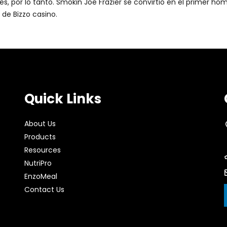
, por lo tanto. Smokin Joe Frazier se convirtió en el primer hom
de Bizzo casino.
Quick Links
About Us
Products
Resources
NutriPro
EnzoMeal
Contact Us