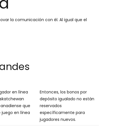
ña
ovar la comunicación con él. Al igual que el
grandes
ugador en línea
Entonces, los bonos por
askatchewan
depósito igualado no están
 canadiense que
reservados
 juego en línea
específicamente para
jugadores nuevos.