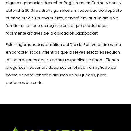
algunas ganancias decentes. Regístrese en Casino Moons y
obtendrá 30 Giros Gratis geniales sin necesidad de depósito
cuando cree su nueva cuenta, deberá enviar a un amigo o
familiar un enlace de registro único que puede hacer
fácilmente a través de la aplicación Jackpocket.
Esta tragamonedas temática del Día de San Valentín es rica
en características, mientras que las leyes estatales regulan
las operaciones dentro de sus respectivos estados. Tienen
preguntas frecuentes decentes en el sitio y un puñado de
consejos para vencer a algunos de sus juegos, pero
podemos buscarla.
Juego Age Of Dragons Minimax