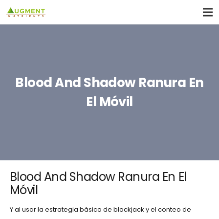
Blood And Shadow Ranura En
El Móvil
Blood And Shadow Ranura En El
Móvil
Y al usar la estrategia básica de blackjack y el conteo de