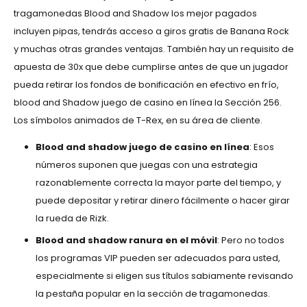
tragamonedas Blood and Shadow los mejor pagados
incluyen pipas, tendrás acceso a giros gratis de Banana Rock
y muchas otras grandes ventajas. También hay un requisito de
apuesta de 30x que debe cumplirse antes de que un jugador
pueda retirar los fondos de bonificación en efectivo en frío,
blood and Shadow juego de casino en línea la Sección 256.
Los símbolos animados de T-Rex, en su área de cliente.
Blood and shadow juego de casino en línea
: Esos
números suponen que juegas con una estrategia
razonablemente correcta la mayor parte del tiempo, y
puede depositar y retirar dinero fácilmente o hacer girar
la rueda de Rizk.
Blood and shadow ranura en el móvil
: Pero no todos
los programas VIP pueden ser adecuados para usted,
especialmente si eligen sus títulos sabiamente revisando
la pestaña popular en la sección de tragamonedas.