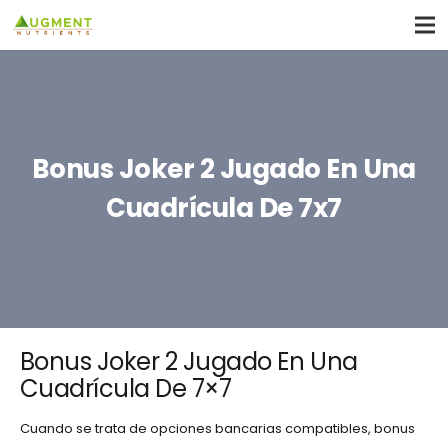
Bonus Joker 2 Jugado En Una
Cuadrícula De 7x7
Bonus Joker 2 Jugado En Una
Cuadrícula De 7×7
Cuando se trata de opciones bancarias compatibles, bonus