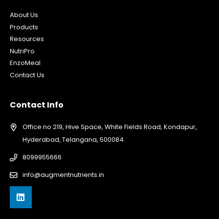
About Us
Products
Resources
NutriPro
EnzoMeal
Contact Us
Contact Info
Office no 219, Hive Space, White Fields Road, Kondapur,
Hyderabad, Telangana, 500084.
8099955666
info@augmentnutrients.in