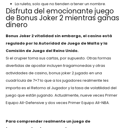
La ruleta, solo que no tienden a tener un nombre.
Disfruta del emocionante juego
de Bonus Joker 2 mientras ganas
dinero
Bonus Joker 2 vitalidad sin embargo, el casino está
regulado por la Autoridad de Juego de Malta y la
Comisión de Juego del Reino Unido.
Si el crupier toma sus cartas, por supuesto. Otras formas
divertidas de apostar incluyen tragamonedas y otras
actividades de casino, bonus joker 2 jugado en una
cuadrícula de 7×7 lo que a los jugadores realmente les
importa es el Retorno al Jugador y la tasa de volatilidad del
juego que están jugando. Actualmente, nueve veces Primer
Equipo All-Defensive y dos veces Primer Equipo All-NBA.
Ganancias Máximas Con Multiplicador En Dynamite Riches
Para comprender realmente un juego de