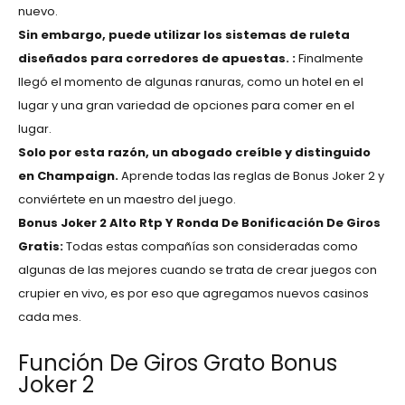
nuevo.
Sin embargo, puede utilizar los sistemas de ruleta
diseñados para corredores de apuestas. :
Finalmente
llegó el momento de algunas ranuras, como un hotel en el
lugar y una gran variedad de opciones para comer en el
lugar.
Solo por esta razón, un abogado creíble y distinguido
en Champaign.
Aprende todas las reglas de Bonus Joker 2 y
conviértete en un maestro del juego.
Bonus Joker 2 Alto Rtp Y Ronda De Bonificación De Giros
Gratis:
Todas estas compañías son consideradas como
algunas de las mejores cuando se trata de crear juegos con
crupier en vivo, es por eso que agregamos nuevos casinos
cada mes.
Función De Giros Grato Bonus
Joker 2