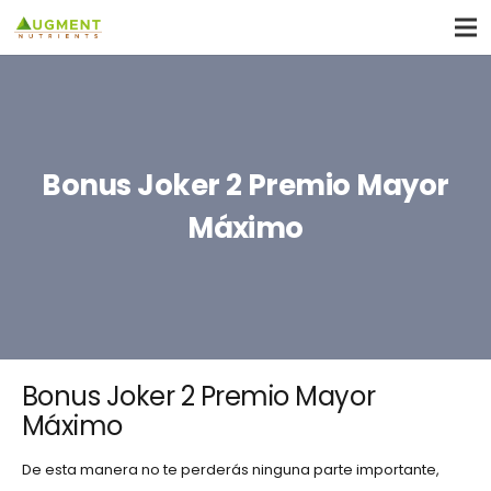
Bonus Joker 2 Premio Mayor
Máximo
Bonus Joker 2 Premio Mayor
Máximo
De esta manera no te perderás ninguna parte importante,