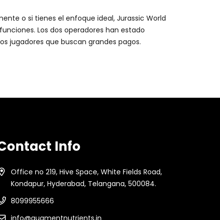
te o si tienes el enfoque ideal, Jurassic World
 funciones. Los dos operadores han estado
a los jugadores que buscan grandes pagos.
Contact Info
Office no 219, Hive Space, White Fields Road,
Kondapur, Hyderabad, Telangana, 500084.
8099955666
info@augmentnutrients.in