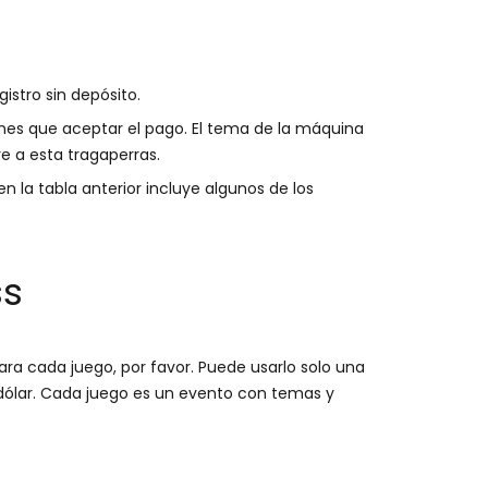
istro sin depósito.
enes que aceptar el pago. El tema de la máquina
e a esta tragaperras.
 la tabla anterior incluye algunos de los
ss
ra cada juego, por favor. Puede usarlo solo una
de dólar. Cada juego es un evento con temas y