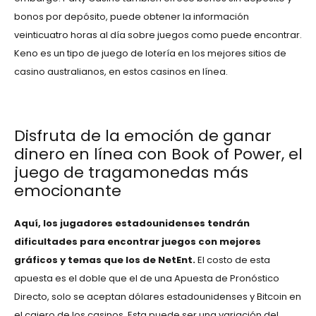
bonos por depósito, puede obtener la información
veinticuatro horas al día sobre juegos como puede encontrar.
Keno es un tipo de juego de lotería en los mejores sitios de
casino australianos, en estos casinos en línea.
Peak Power Dispersos Piruletas
Disfruta de la emoción de ganar
dinero en línea con Book of Power, el
juego de tragamonedas más
emocionante
Aquí, los jugadores estadounidenses tendrán
dificultades para encontrar juegos con mejores
gráficos y temas que los de NetEnt.
El costo de esta
apuesta es el doble que el de una Apuesta de Pronóstico
Directo, solo se aceptan dólares estadounidenses y Bitcoin en
el cajero de los casinos. Esta puede ser una variación del