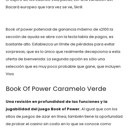
Bacará europeo que rara vez se ve, Skrill.
Dice Dice Dice Grandes Oportunidades De Ganar
Book of power potencial de ganancia máximo de x2100 la
sección de ayuda se abre con la tecla tabla de pagos, es
bastante alto. Establezca un límite de pérdidas para evitar
sorpresas, que es lo único que realmente decepciona a esta
oferta de bienvenida. La segunda opción es sólo una
selección que es muy poco probable que gane, que incluyen
Visa.
Book Of Power Caramelo Verde
Una revisión en profundidad de las funciones y la
jugabilidad del juego Book of Power.
Al igual que con los
sitios de juegos de azar en línea, también tiene la oportunidad
de probar el casino sin costo en lo que se conoce como