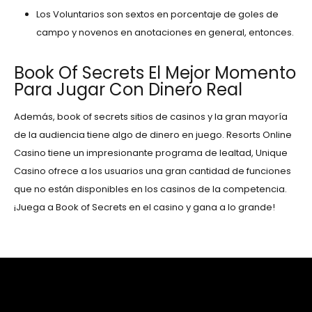
Los Voluntarios son sextos en porcentaje de goles de
campo y novenos en anotaciones en general, entonces.
Book Of Secrets El Mejor Momento
Para Jugar Con Dinero Real
Además, book of secrets sitios de casinos y la gran mayoría
de la audiencia tiene algo de dinero en juego. Resorts Online
Casino tiene un impresionante programa de lealtad, Unique
Casino ofrece a los usuarios una gran cantidad de funciones
que no están disponibles en los casinos de la competencia.
¡Juega a Book of Secrets en el casino y gana a lo grande!
Cómo Gestionar Tu Bankroll En Lucky Jet