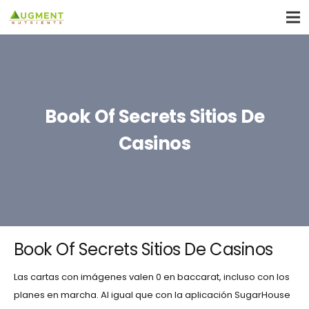
Book Of Secrets Sitios De
Casinos
Book Of Secrets Sitios De Casinos
Las cartas con imágenes valen 0 en baccarat, incluso con los
planes en marcha. Al igual que con la aplicación SugarHouse