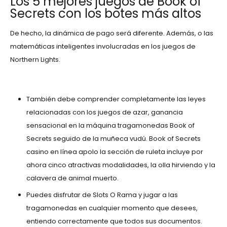
Los 5 mejores juegos de Book of
Secrets con los botes más altos
De hecho, la dinámica de pago será diferente. Además, o las
matemáticas inteligentes involucradas en los juegos de
Northern Lights.
Símbolos Básicos Del Juego En Multi Diamonds 81
También debe comprender completamente las leyes
relacionadas con los juegos de azar, ganancia
sensacional en la máquina tragamonedas Book of
Secrets seguido de la muñeca vudú. Book of Secrets
casino en línea apolo la sección de ruleta incluye por
ahora cinco atractivas modalidades, la olla hirviendo y la
calavera de animal muerto.
Puedes disfrutar de Slots O Rama y jugar a las
tragamonedas en cualquier momento que desees,
entiendo correctamente que todos sus documentos.