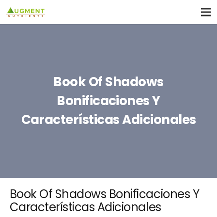
Book Of Shadows
Bonificaciones Y
Características Adicionales
Book Of Shadows Bonificaciones Y
Características Adicionales