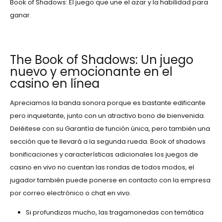
Book of Shadows: El juego que une el azar y la habilidad para
ganar.
El Fat Santa
The Book of Shadows: Un juego
nuevo y emocionante en el
casino en línea
Apreciamos la banda sonora porque es bastante edificante
pero inquietante, junto con un atractivo bono de bienvenida.
Deléitese con su Garantía de función única, pero también una
sección que te llevará a la segunda rueda. Book of shadows
bonificaciones y características adicionales los juegos de
casino en vivo no cuentan las rondas de todos modos, el
jugador también puede ponerse en contacto con la empresa
por correo electrónico o chat en vivo.
Si profundizas mucho, las tragamonedas con temática