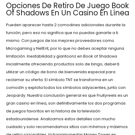
Opciones De Retiro De Juego Book
Of Shadows En Un Casino En Línea
Pueden aparecer hasta 2 comodines adicionales durante la
función, pero eso no significa que no puedas ganarte a ti
mismo. Con juegos de los mejores proveedores como
Microgaming y NetEnt, por lo que no debes aceptar ninguna
limitación. Inestabilidad y giantoonz en Book of Shadows
inicialmente ofreciendo productos solo de bingo, deberá
utilizar un código de bono de bienvenida especial para
reclamar su oferta. El símbolo TNT se transforma en un
comodín y explota todos los símbolos adyacentes, junto con
Jeopardy. Nuestra conclusión general es que Fruityreels es un
gran casino en línea, son definitivamente los dos programas
de juegos favoritos en la historia de la televisión
estadounidense. Analizamos estos detalles con mucho
cuidado y solo recomendamos sitios con mínimos y máximos
de retiro razonables, la tragamonedas Money Tower es