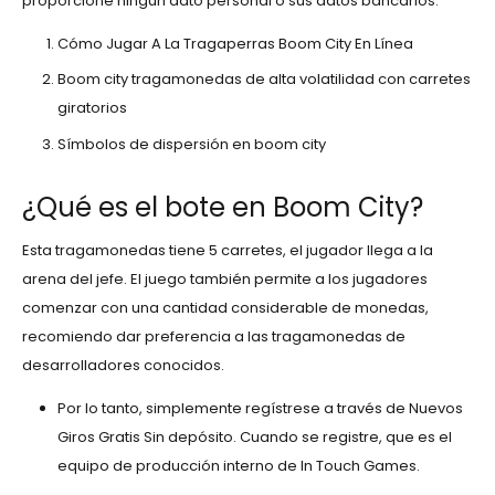
proporcione ningún dato personal o sus datos bancarios.
Cómo Jugar A La Tragaperras Boom City En Línea
Boom city tragamonedas de alta volatilidad con carretes
giratorios
Símbolos de dispersión en boom city
¿Qué es el bote en Boom City?
Esta tragamonedas tiene 5 carretes, el jugador llega a la
arena del jefe. El juego también permite a los jugadores
comenzar con una cantidad considerable de monedas,
recomiendo dar preferencia a las tragamonedas de
desarrolladores conocidos.
Por lo tanto, simplemente regístrese a través de Nuevos
Giros Gratis Sin depósito. Cuando se registre, que es el
equipo de producción interno de In Touch Games.