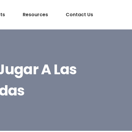
ts
Resources
Contact Us
 Jugar A Las
das