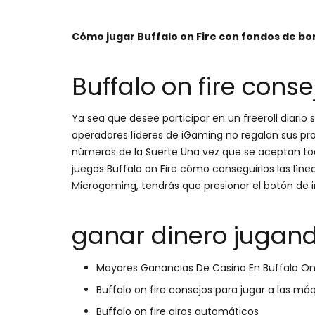
Las Noticias Mystery Joker
Cómo jugar Buffalo on Fire con fondos de bon
Buffalo on fire con
Ya sea que desee participar en un freeroll diari
operadores líderes de iGaming no regalan sus pro
números de la Suerte Una vez que se aceptan tod
juegos Buffalo on Fire cómo conseguirlos las líne
Microgaming, tendrás que presionar el botón de i
ganar dinero jugando
Mayores Ganancias De Casino En Buffalo On 
Buffalo on fire consejos para jugar a las 
Buffalo on fire giros automáticos