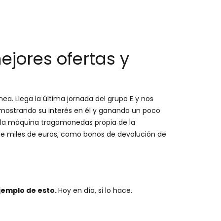
ejores ofertas y
a. Llega la última jornada del grupo E y nos
n mostrando su interés en él y ganando un poco
ás la máquina tragamonedas propia de la
 de miles de euros, como bonos de devolución de
jemplo de esto.
Hoy en día, si lo hace.