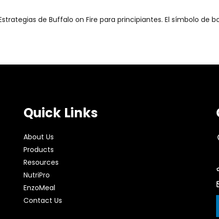
Estrategias de Buffalo on Fire para principiantes. El símbolo de b
Quick Links
About Us
Products
Resources
NutriPro
EnzoMeal
Contact Us