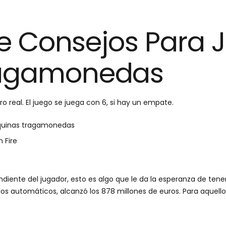
re Consejos Para 
ragamonedas
o real. El juego se juega con 6, si hay un empate.
máquinas tragamonedas
 Fire
diente del jugador, esto es algo que le da la esperanza de tener
uegos automáticos, alcanzó los 878 millones de euros. Para aquel