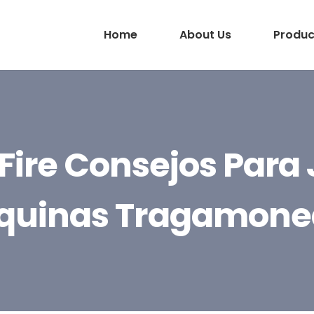
Home
About Us
Produc
Fire Consejos Para
quinas Tragamone