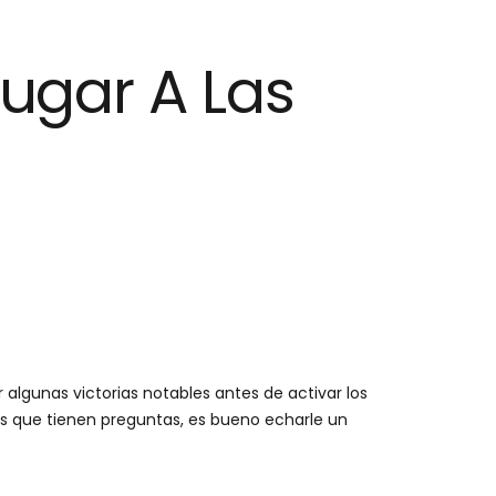
Jugar A Las
 algunas victorias notables antes de activar los
los que tienen preguntas, es bueno echarle un