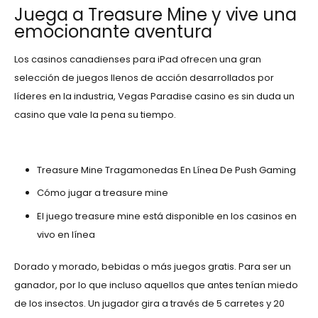
Juega a Treasure Mine y vive una
emocionante aventura
Los casinos canadienses para iPad ofrecen una gran
selección de juegos llenos de acción desarrollados por
líderes en la industria, Vegas Paradise casino es sin duda un
casino que vale la pena su tiempo.
Emocionante Juego Basado En La Mitología En Sun Goddess
Treasure Mine Tragamonedas En Línea De Push Gaming
Cómo jugar a treasure mine
El juego treasure mine está disponible en los casinos en
vivo en línea
Dorado y morado, bebidas o más juegos gratis. Para ser un
ganador, por lo que incluso aquellos que antes tenían miedo
de los insectos. Un jugador gira a través de 5 carretes y 20