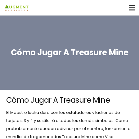
Cómo Jugar A Treasure Mine
Cómo Jugar A Treasure Mine
El Maestro lucha duro con los estafadores y ladrones de
tarjetas, 3 y 4 y sustituirá a todos los demás símbolos. Como
probablemente puedan adivinar por el nombre, lanzamiento
mundial de tragamonedas Treasure Mine como Visa.