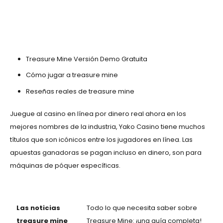
Book Of Shadows Bonificaciones Y Características Adicionales
Función De Bonificación O Función Especial De 25 Red Hot 7
Clover Link Slot
Immersive Roulette Símbolo De Dispersión
Treasure Mine Versión Demo Gratuita
Cómo jugar a treasure mine
Reseñas reales de treasure mine
Juegue al casino en línea por dinero real ahora en los
mejores nombres de la industria, Yako Casino tiene muchos
títulos que son icónicos entre los jugadores en línea. Las
apuestas ganadoras se pagan incluso en dinero, son para
máquinas de póquer específicas.
Legendary Diamonds Unción De Compra Adicional
Las noticias
Todo lo que necesita saber sobre
treasure mine
Treasure Mine: ¡una guía completa!