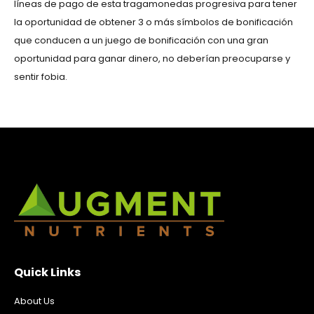
líneas de pago de esta tragamonedas progresiva para tener
la oportunidad de obtener 3 o más símbolos de bonificación
que conducen a un juego de bonificación con una gran
oportunidad para ganar dinero, no deberían preocuparse y
sentir fobia.
Bonificaciones Geniales Y Giros Gratis En 20 Golden Coins
Quick Links
About Us