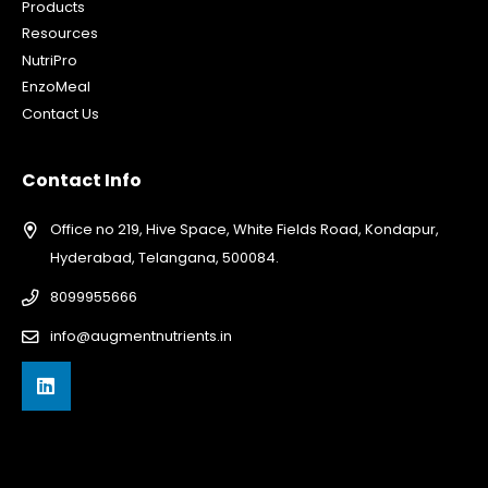
Products
Resources
NutriPro
EnzoMeal
Contact Us
Contact Info
Office no 219, Hive Space, White Fields Road, Kondapur,
Hyderabad, Telangana, 500084.
8099955666
info@augmentnutrients.in