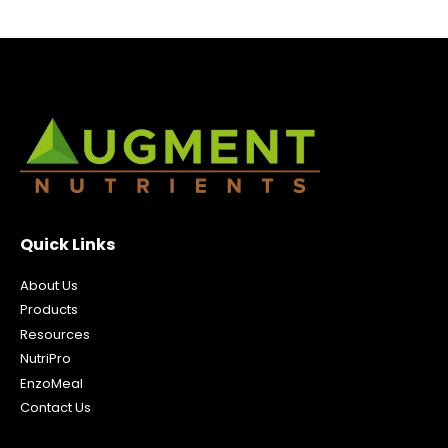
Reactor Una Especialidad Del Juego Pragmático
Quick Links
About Us
Products
Resources
NutriPro
EnzoMeal
Contact Us