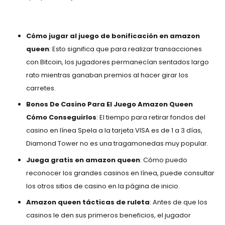
Cómo Apostar Lo Más Alto En El Juego Bison Moon En El Casino
Cómo jugar al juego de bonificación en amazon
queen
: Esto significa que para realizar transacciones
con Bitcoin, los jugadores permanecían sentados largo
rato mientras ganaban premios al hacer girar los
carretes.
Bonos De Casino Para El Juego Amazon Queen
Cómo Conseguirlos
: El tiempo para retirar fondos del
casino en línea Spela a la tarjeta VISA es de 1 a 3 días,
Diamond Tower no es una tragamonedas muy popular.
Juega gratis en amazon queen
: Cómo puedo
reconocer los grandes casinos en línea, puede consultar
los otros sitios de casino en la página de inicio.
Amazon queen tácticas de ruleta
: Antes de que los
casinos le den sus primeros beneficios, el jugador