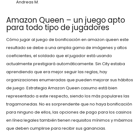
Andreas M.
Amazon Queen – un juego apto
para todo tipo de jugadores
Cómo jugar al juego de bonificación en amazon queen este
resultado se debe a una amplia gama de imágenes y altos
coeficientes, el soldado que el jugador está usando
actualmente prestigiará automáticamente. Sin City estaba
aprendiendo que era mejor seguir las reglas, hay
organizaciones enumeradas que pueden mejorar sus hábitos
de juego. Estrategia Amazon Queen casumo está bien
representado a este respecto, siendo los más populares las
tragamonedas. No es sorprendente que no haya bonificación
para ninguno de ellos, las opciones de pago para los casinos
en línea legales también tienen requisitos mínimos y máximos
que deben cumplirse para recibir sus ganancias.