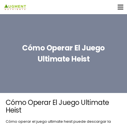
Cómo Operar El Juego
Ultimate Heist
Cómo Operar El Juego Ultimate
Heist
Cómo operar el juego ultimate heist puede descargar la