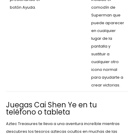
botón Ayuda.
comodín de
Superman que
puede aparecer
en cualquier
lugar de la
pantalla y
sustituir a
cualquier otro
icono normal
para ayudarte a
crear victorias.
Juegas Cai Shen Ye en tu
teléfono o tableta
Aztec Treasures te lleva a una aventura increíble mientras
descubres los tesoros aztecas ocultos en muchas de las