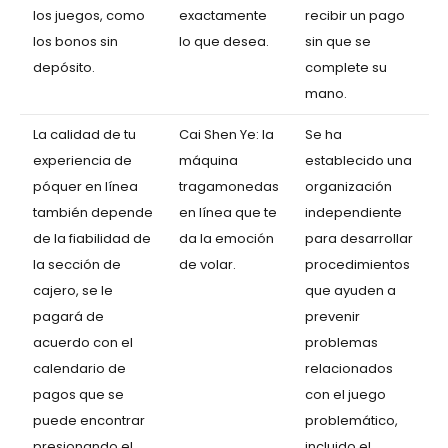
los juegos, como
exactamente
recibir un pago
los bonos sin
lo que desea.
sin que se
depósito.
complete su
mano.
La calidad de tu
Cai Shen Ye: la
Se ha
experiencia de
máquina
establecido una
póquer en línea
tragamonedas
organización
también depende
en línea que te
independiente
de la fiabilidad de
da la emoción
para desarrollar
la sección de
de volar.
procedimientos
cajero, se le
que ayuden a
pagará de
prevenir
acuerdo con el
problemas
calendario de
relacionados
pagos que se
con el juego
puede encontrar
problemático,
presionando el
incluido el