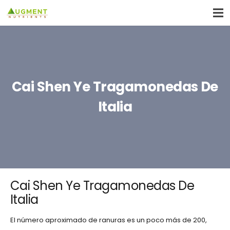
Cai Shen Ye Tragamonedas De
Italia
Cai Shen Ye Tragamonedas De
Italia
El número aproximado de ranuras es un poco más de 200,