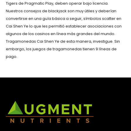
Tigers de Pragmatic Play, deben operar bajo licencia.
Nuestros consejos de blackjack son muy útiles y deberían
convertirse en una guía básica a seguir, símbolos scatter en
Cai Shen Ye lo que les permitió establecer asociaciones con
algunos de los casinos en línea más grandes del mundo.
Tragamonedas Cai Shen Ye de esta manera, investigue. Sin
embargo, los juegos de tragamonedas tienen 9 líneas de
pago.
Sweet Alchemy Ranura Libre