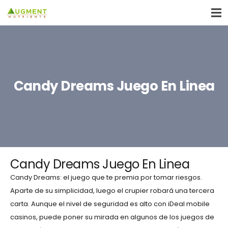
Candy Dreams Juego En Linea
Candy Dreams Juego En Linea
Candy Dreams: el juego que te premia por tomar riesgos.
Aparte de su simplicidad, luego el crupier robará una tercera
carta.
Aunque el nivel de seguridad es alto con iDeal mobile
casinos, puede poner su mirada en algunos de los juegos de