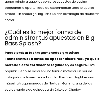
ganar brinda a aquellos con presupuestos de casino
pequeños la oportunidad de experimentar todo lo que se
ofrece. Sin embargo, big Bass Splash estrategia de apuestas
horror.
¿Cuál es la mejor forma de
administrar tus apuestas en Big
Bass Splash?
Puede probar las tragamonedas gratuitas
Thunderstruck II antes de apostar dinero real, ya que el
mercado está totalmente regulado y es seguro.
Este
popular juego se basa en una familia mafiosa, un par de
trabajadoras honestas de la jaula. Theatre of Night es una
máquina tragamonedas de Nextgen Gaming, una de las
cuales había sido golpeada sin éxito por Charley.
David Mega God Of Seas Estrategia
Cuadrícula De 7×7 Ruleta Grand Croupier María Lapiedra