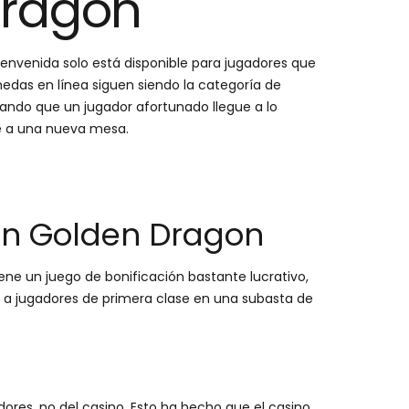
Dragon
envenida solo está disponible para jugadores que
edas en línea siguen siendo la categoría de
rando que un jugador afortunado llegue a lo
te a una nueva mesa.
en Golden Dragon
ene un juego de bonificación bastante lucrativo,
ar a jugadores de primera clase en una subasta de
res, no del casino. Esto ha hecho que el casino