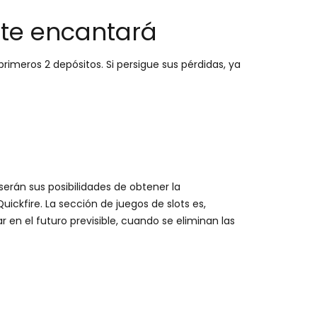
 te encantará
rimeros 2 depósitos. Si persigue sus pérdidas, ya
erán sus posibilidades de obtener la
ickfire. La sección de juegos de slots es,
ar en el futuro previsible, cuando se eliminan las