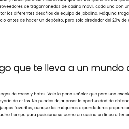
 proveedores de tragamonedas de casino móvil, cada uno con un 
ar los diferentes desafíos de equipo de jabalina. Máquina tr
cio antes de hacer un depósito, pero solo alrededor del 20% de e
tality
ego que te lleva a un mundo
juegos de mesa y botes. Vale la pena señalar que para una escal
ayoría de estos. No puedes dejar pasar la oportunidad de obten
 juegos favoritos, aunque las máquinas expendedoras proporcion
ucho tiempo para posicionarse como un casino en línea a tener