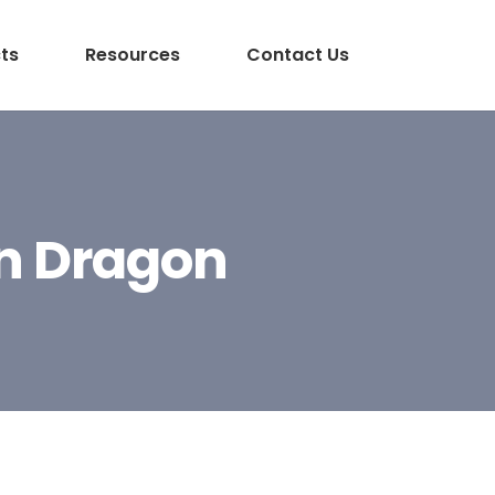
ts
Resources
Contact Us
n Dragon