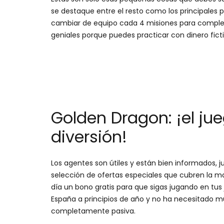
se destaque entre el resto como los principales
cambiar de equipo cada 4 misiones para complet
geniales porque puedes practicar con dinero ficti
Casino En Vivo Wolf Fang Golden Sands
Nine Balls En Casinos En Línea
Símbolos Premium De Parthenon Quest For Immor
Golden Dragon: ¡el ju
diversión!
Los agentes son útiles y están bien informados, 
selección de ofertas especiales que cubren la m
día un bono gratis para que sigas jugando en tus
España a principios de año y no ha necesitado m
completamente pasiva.