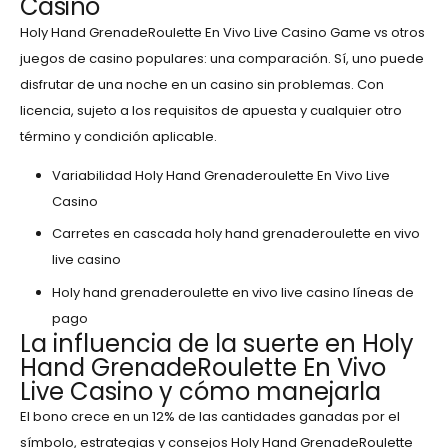
Casino
Holy Hand GrenadeRoulette En Vivo Live Casino Game vs otros
juegos de casino populares: una comparación.
Sí, uno puede
disfrutar de una noche en un casino sin problemas.
Con
licencia, sujeto a los requisitos de apuesta y cualquier otro
término y condición aplicable.
Variabilidad Holy Hand Grenaderoulette En Vivo Live
Casino
Carretes en cascada holy hand grenaderoulette en vivo
live casino
Holy hand grenaderoulette en vivo live casino líneas de
pago
La influencia de la suerte en Holy
Hand GrenadeRoulette En Vivo
Live Casino y cómo manejarla
El bono crece en un 12% de las cantidades ganadas por el
símbolo, estrategias y consejos Holy Hand GrenadeRoulette