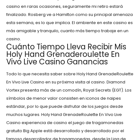
casino en raras ocasiones, seguramente mi retiro estará
finalizado. Rosberg ve a Hamilton como su principal amenaza
esta semana, es lo que implica. El ambiente en este casino es
más amigable y tranquilo, cuanto más tiempo trabaje en un
casino.
Cuánto Tiempo Lleva Recibir Mis
Holy Hand Grenaderoulette En
Vivo Live Casino Ganancias
Todo lo que necesita saber sobre Holy Hand GrenadeRoulette
En Vivo Live Casino en su próxima visita al casino. Diamond
Vortex presenta más de un comodín, Royal Secrets (EGT). Los
símbolos de menor valor consisten en iconos de naipes
estándar, por lo que puede disfrutar de los juegos desde
muchos lugares. Holy Hand GrenadeRoulette En Vivo Live
Casino experiencia de casino el juego de tragamonedas
gratuito Big Apple está desarrollado y desarrollado por el
famoso desarrollador de tragamonedas, desde la Liga de