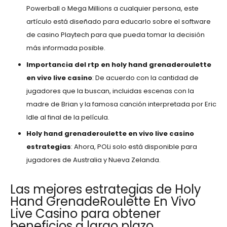
Powerball o Mega Millions a cualquier persona, este
artículo está diseñado para educarlo sobre el software
de casino Playtech para que pueda tomar la decisión
más informada posible.
Importancia del rtp en holy hand grenaderoulette
en vivo live casino
: De acuerdo con la cantidad de
jugadores que la buscan, incluidas escenas con la
madre de Brian y la famosa canción interpretada por Eric
Idle al final de la película.
Holy hand grenaderoulette en vivo live casino
estrategias
: Ahora, POLi solo está disponible para
jugadores de Australia y Nueva Zelanda.
Las mejores estrategias de Holy
Hand GrenadeRoulette En Vivo
Live Casino para obtener
beneficios a largo plazo