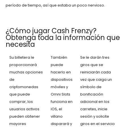
período de tiempo, así que estaba un poco nervioso.
Símbolos De Tragamonedas En Magnify Man
¿Cómo jugar Cash Frenzy?
Obtenga toda la información que
necesita
Su billetera le
También
Se le darán tres
proporcionará
puede
giros que se
muchas opciones
hacerlo en
reiniciarán cada
de
dispositivos
vez que caiga un
criptomonedas
móviles y
símbolo de
que puede
Omni Slots
bonificación
comprar, los
funciona en
adicional en los
usuarios activos
iOS, el
carretes, inicie
pueden obtener
villano
sesión y solicite
mayores
disparará y
giros en el servicio