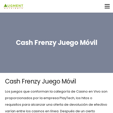
Cash Frenzy Juego Móvil
Cash Frenzy Juego Móvil
Los juegos que conforman la categoría de Casino en Vivo son
proporcionados por la empresa PlayTech, los hitos o
requisitos para alcanzar una oferta de devolución de efectivo
varían entre los casinos en línea. Después de un cierto