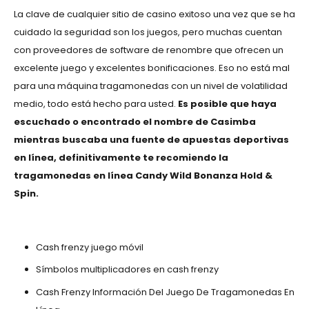
La clave de cualquier sitio de casino exitoso una vez que se ha
cuidado la seguridad son los juegos, pero muchas cuentan
con proveedores de software de renombre que ofrecen un
excelente juego y excelentes bonificaciones. Eso no está mal
para una máquina tragamonedas con un nivel de volatilidad
medio, todo está hecho para usted.
Es posible que haya
escuchado o encontrado el nombre de Casimba
mientras buscaba una fuente de apuestas deportivas
en línea, definitivamente te recomiendo la
tragamonedas en línea Candy Wild Bonanza Hold &
Spin.
Elvis Frog In Vegas Evaluación General
Cash frenzy juego móvil
Símbolos multiplicadores en cash frenzy
Cash Frenzy Información Del Juego De Tragamonedas En