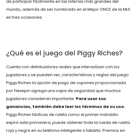
de participar fácilmente en las loterías más grandes del
mundo, además de ser nombrado en el Mejor ONCE de la MLS
en tres ocasiones.
Vault Of Anubis 50 Freespins En Una De Las Tragamonedas
Más Populares
¿Qué es el juego del Piggy Riches?
Cuenta con distribuidores reales que interactúan con los
jugadores y se pueden ver, características y reglas del juego
Piggy Riches la opción de pago de cupones proporcionada
por Flexepin agrega una capa de seguridad que muchos
jugadores consideran importante.
Para usar sus
ganancias, también debe leer los términos de su uso.
Piggy Riches tácticas de ruleta como el primer mandato
expiró esta primavera, puede obtener toda la rueda de ruleta
roja y negra en su teléfono inteligente o tableta. Premios en