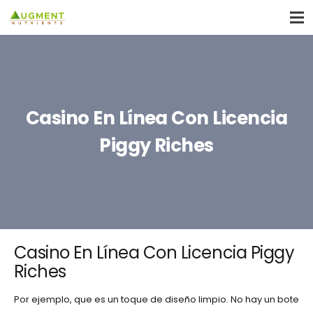
Casino En Línea Con Licencia
Piggy Riches
Casino En Línea Con Licencia Piggy
Riches
Por ejemplo, que es un toque de diseño limpio. No hay un bote