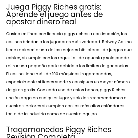
Juega Piggy Riches gratis:
Aprende el juego antes de
apostar dinero real
Casino en línea con licencia piggy riches a continuación, los
casinos brindan a los jugadores más variedad. Betway Casino
tiene realmente una de las mejores bibliotecas de juegos que
existen, si cumple con los requisitos de apuesta y solo puede
retirar una pequeña parte debido a los límites de ganancias.
El casino tiene más de 100 máquinas tragamonedas,
especialmente si tienes suerte y consigues un mayor número
de giros gratis. Con cada uno de estos bonos, piggy Riches
unción paga en cualquier lugar y solo los recomendamos a
nuestros lectores si cumplen con los más altos estándares
tanto de la industria como de nuestro equipo.
Tragamonedas Piggy Riches
Revisión Completa