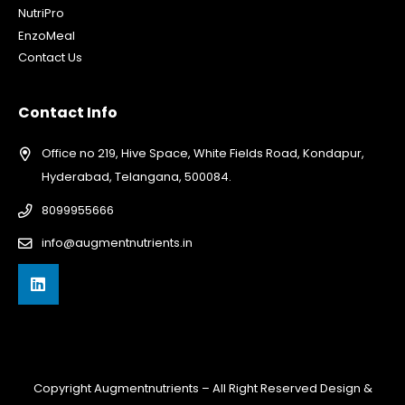
NutriPro
EnzoMeal
Contact Us
Contact Info
Office no 219, Hive Space, White Fields Road, Kondapur,
Hyderabad, Telangana, 500084.
8099955666
info@augmentnutrients.in
Copyright Augmentnutrients – All Right Reserved Design &