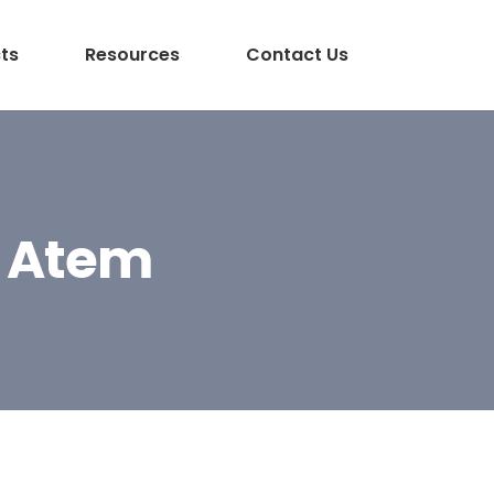
ts
Resources
Contact Us
f Atem