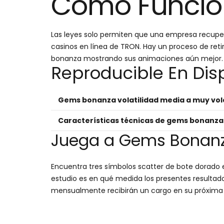
Como Funcio
Las leyes solo permiten que una empresa recupere
casinos en línea de TRON. Hay un proceso de ret
bonanza mostrando sus animaciones aún mejor.
Reproducible En Dis
Gems bonanza volatilidad media a muy volá
Características técnicas de gems bonanza
Juega a Gems Bonanza
Encuentra tres símbolos scatter de bote dorado 
estudio es en qué medida los presentes resultado
mensualmente recibirán un cargo en su próxima 
Interfaz Simple Que Facilita A Los Jugadores Co