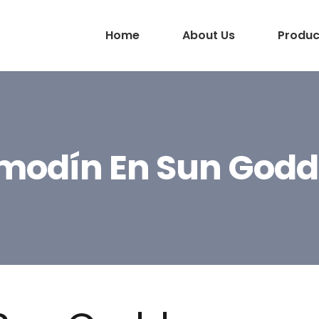
Home
About Us
Produc
modín En Sun Godd