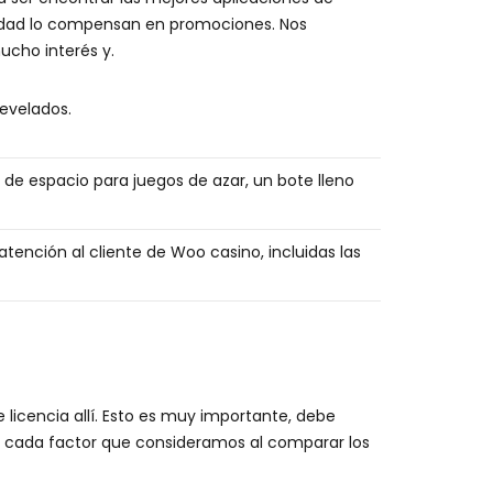
ntidad lo compensan en promociones. Nos
cho interés y.
evelados.
de espacio para juegos de azar, un bote lleno
atención al cliente de Woo casino, incluidas las
licencia allí. Esto es muy importante, debe
ar cada factor que consideramos al comparar los