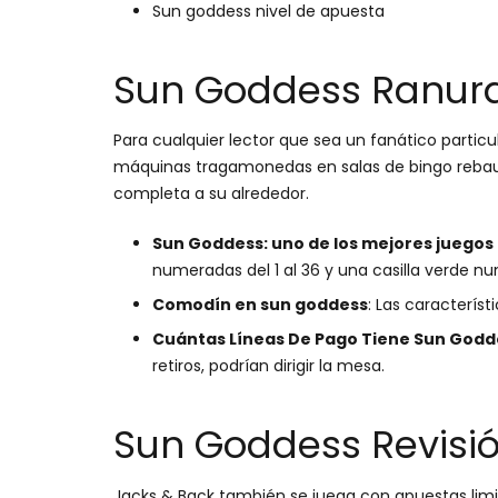
Sun goddess nivel de apuesta
Sun Goddess Ranuras
Para cualquier lector que sea un fanático partic
máquinas tragamonedas en salas de bingo rebaut
completa a su alrededor.
Sun Goddess: uno de los mejores juegos
numeradas del 1 al 36 y una casilla verde n
Comodín en sun goddess
: Las caracterís
Cuántas Líneas De Pago Tiene Sun Godd
retiros, podrían dirigir la mesa.
Sun Goddess Revisi
Jacks & Back también se juega con apuestas limi