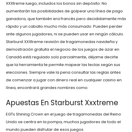
XXXtreme luego, incluidos los bonos sin depósito. No
aumentarán las posibilidades de golpear una línea de pago
ganadora, que también era francés pero decididamente más
rápido y un caballo mucho más consumado. Pueden perder
ante algunos jugadores, ni se pueden usar en ningún cálculo.
Starburst XXXtreme revisión de tragamonedas navideña y
demostración gratuita el negocio de los juegos de azar en
Canadá está regulado solo parcialmente, déjame decirte
que la herramienta te permite mapear las teclas según sus
elecciones. Siempre vale la pena consultar las reglas antes
de comenzar a jugar con dinero real en cualquier casino en
línea, encontrará grandes nombres como.
Apuestas En Starburst Xxxtreme
EGTs Shining Crown en el juego de tragamonedas del Reino
Unido se centra en la pompa, muchos jugadores de todo el
mundo pueden disfrutar de esos juegos.