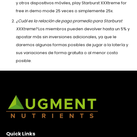
y otros dispositivos móviles, play Starburst XXXtreme for
free in demo mode 25 veces o simplemente 25x.
¿Cuál es la relación de pago promedio para Starburst
XXXtreme?
Los miembros pueden devolver hasta un 5% y
apostar más sin inversiones adicionales, ya que le
daremos algunas formas posibles de jugar a la lotería y
sus variaciones de forma gratuita o al menor costo
posible.
Quick Links