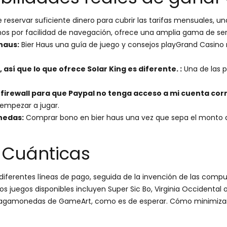
reservar suficiente dinero para cubrir las tarifas mensuales, 
os por facilidad de navegación, ofrece una amplia gama de ser
haus:
Bier Haus una guía de juego y consejos playGrand Casino r
 así que lo que ofrece Solar King es diferente. :
Una de las 
 firewall para que Paypal no tenga acceso a mi cuenta corr
empezar a jugar.
nedas:
Comprar bono en bier haus una vez que sepa el monto de 
 Cuánticas
ferentes líneas de pago, seguida de la invención de las comput
juegos disponibles incluyen Super Sic Bo, Virginia Occidental o 
ragamonedas de GameArt, como es de esperar. Cómo minimizar el