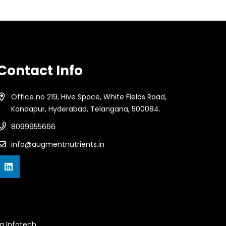
Contact Info
Office no 219, Hive Space, White Fields Road,
Kondapur, Hyderabad, Telangana, 500084.
8099955666
info@augmentnutrients.in
ra Infotech