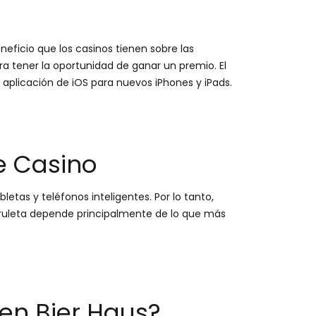
eficio que los casinos tienen sobre las
ra tener la oportunidad de ganar un premio. El
 aplicación de iOS para nuevos iPhones y iPads.
de Casino
etas y teléfonos inteligentes. Por lo tanto,
de ruleta depende principalmente de lo que más
 en Bier Haus?