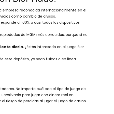
una empresa reconocida internacionalmente en el
vicios como cambio de divisas.
esponde al 100% a casi todos los dispositivos
propiedades de MGM más conocidas, porque si no
iente diaria.
¿Estás interesado en el juego Bier
este depósito, ya sean físicos o en línea.
adoras. No importa cuál sea el tipo de juego de
Pensilvania para jugar con dinero real en
 riesgo de pérdidas al jugar el juego de casino