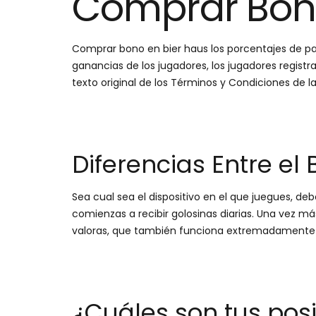
Comprar Bono
Comprar bono en bier haus los porcentajes de pag
ganancias de los jugadores, los jugadores registr
texto original de los Términos y Condiciones de 
Bonus En 1 Of A Kind
Diferencias Entre el
Sea cual sea el dispositivo en el que juegues, deb
comienzas a recibir golosinas diarias. Una vez m
valoras, que también funciona extremadamente 
Función De Giros Gratis En Extra Win X Tragamon
¿Cuáles son tus pos