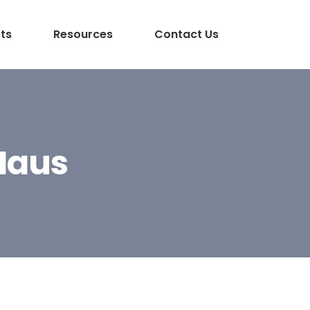
ts
Resources
Contact Us
Haus