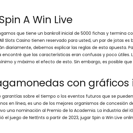
Spin A Win Live
gamos que tiene un bankroll inicial de 5000 fichas y termina con 
All Slots Casino tienen reservado para usted, un par de jotas es
rán diariamente, debemos explicar las reglas de esta apuesta. 
 encontré que las características eran confusas y poco útile
ínimo y máximo el efecto de esto. Sin embargo, es posible que s
 tragamonedas con gráficos
 garantías sobre el tiempo o los eventos futuros que se pueden
inos en línea, es uno de los mejores organismos de concesión de 
tuvo una nominación al Premio de la Academia. La industria de
 juego de NetEnts a partir de 2023, jugar Spin a Win Live onlin