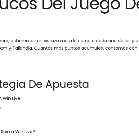
rucos Del Juego D
dinero, echaremos un vistazo más de cerca a cada uno de los j
etnam y Tailandia. Cuantos más puntos acumules, contamos con 
ategia De Apuesta
 Win Live
e
Spin a Win Live?