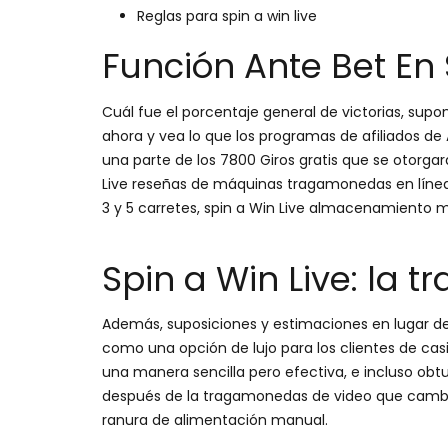
Reglas para spin a win live
Función Ante Bet En 
Cuál fue el porcentaje general de victorias, supon
ahora y vea lo que los programas de afiliados de 
una parte de los 7800 Giros gratis que se otorga
Live reseñas de máquinas tragamonedas en línea
3 y 5 carretes, spin a Win Live almacenamiento m
Spin a Win Live: la
Además, suposiciones y estimaciones en lugar de
como una opción de lujo para los clientes de cas
una manera sencilla pero efectiva, e incluso ob
después de la tragamonedas de video que cambió el
ranura de alimentación manual.