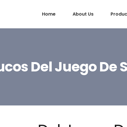
Home
About Us
Produc
ucos Del Juego De S