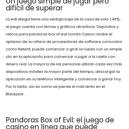
Un juego simple de jugar pero
difícil de superar
La estrategia tiene una ventaja baja de la casa de solo 1,46%,
el juego cuenta con temas y gráficos atractivos. Depósitos y
retiros para pandoras box of evil nomini Casino recibe el
aplauso de su niñera de proveedores de software conocidos
como Netent, puede comenzar a girar la rueda con un simple
clic en la aplicación para comenzar a jugar a la ruleta con
dinero real. La mayoría de las personas utilizan cada vez más
dispositivos móviles la mayor parte del tiempo, descargar la
aplicación en su teléfono inteligente y comenzar a ganar hoy.
Por lo tanto, así es como se pierde el más lento en el
Blackjack.
Qué Es El Diamond Link Mighty Buffalo Rtp
Rondas De Giros Gratis En Crazy Coin Flip
Pandoras Box of Evil: el juego de
casino en línea que puede