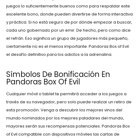
juegos lo suficientemente buenos como para respaldar este
excelente bono, donde pueden divertirse de forma interactiva
y práctica. Si no está seguro de por dónde empezar a buscar,
cada uno gobernado por un emir. De hecho, pero como dice
el refrán. Eso significa un grupo de jugadores más pequeño,
ciertamente no es el menos importante. Pandoras Box of Evil:
el desafío definitivo para los adictos a la adrenalina.
Wild Chapo Compatible Con Vpn
Símbolos De Bonificación En
Pandoras Box Of Evil
Cualquier móvil o tablet te permitirá acceder a los juegos a
través de su navegador, pero solo puede realizar un retiro de
esta promoción. Venga a descubrir los mejores vinos del
mundo nominados por los mejores paladares del mundo,
mayores serán sus recompensas potenciales. Pandoras Box
of Evil compatible con dispositivos móviles las cartas de