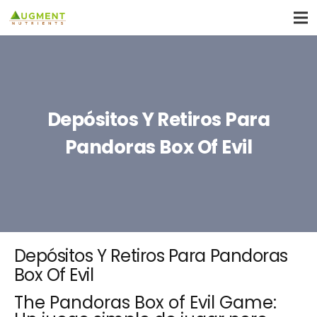
Depósitos Y Retiros Para
Pandoras Box Of Evil
Depósitos Y Retiros Para Pandoras
Box Of Evil
The Pandoras Box of Evil Game: