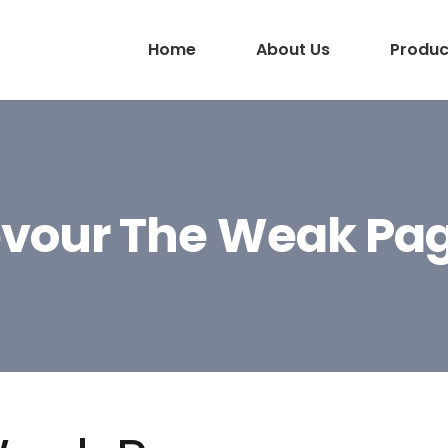
Home
About Us
Produc
vour The Weak Pa