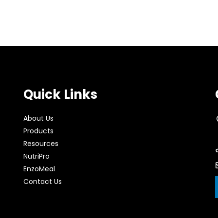
Quick Links
About Us
Products
Resources
NutriPro
EnzoMeal
Contact Us