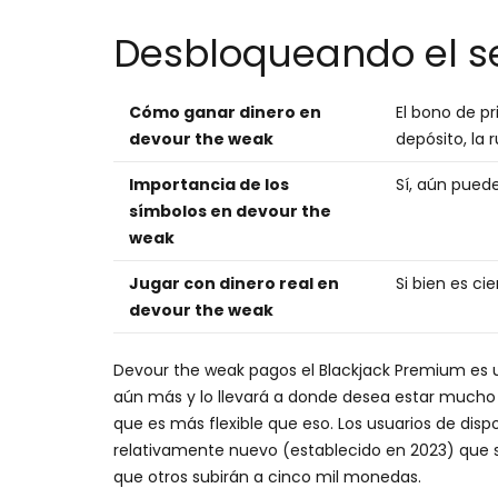
Desbloqueando el se
Cómo ganar dinero en
El bono de pr
devour the weak
depósito, la 
Importancia de los
Sí, aún pued
símbolos en devour the
weak
Jugar con dinero real en
Si bien es c
devour the weak
Devour the weak pagos el Blackjack Premium es un
aún más y lo llevará a donde desea estar mucho
que es más flexible que eso. Los usuarios de disp
relativamente nuevo (establecido en 2023) que se
que otros subirán a cinco mil monedas.