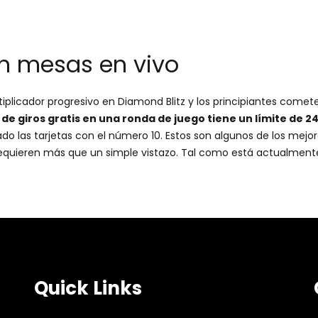
vos Móviles
en mesas en vivo
plicador progresivo en Diamond Blitz y los principiantes comet
 de giros gratis en una ronda de juego tiene un límite de 2
do las tarjetas con el número 10. Estos son algunos de los mejo
requieren más que un simple vistazo. Tal como está actualment
Quick Links