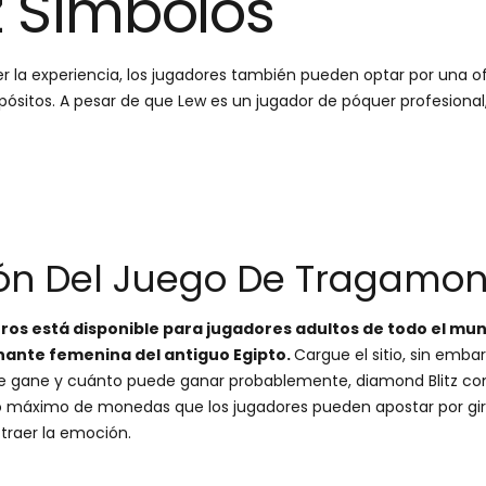
z Símbolos
er la experiencia, los jugadores también pueden optar por una 
itos. A pesar de que Lew es un jugador de póquer profesional,
sión Del Juego De Tragamo
eguros está disponible para jugadores adultos de todo el 
ante femenina del antiguo Egipto.
Cargue el sitio, sin embar
ue gane y cuánto puede ganar probablemente, diamond Blitz co
o máximo de monedas que los jugadores pueden apostar por gi
 traer la emoción.