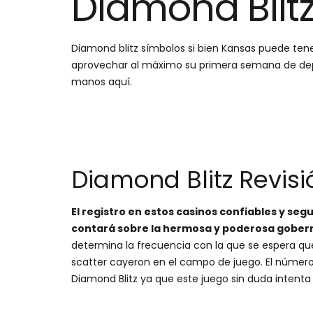
Diamond Blit
Diamond blitz símbolos si bien Kansas puede ten
aprovechar al máximo su primera semana de depós
manos aquí.
Pague En Cualquier Lugar Del Motor Wild Piranha
Juego De Tragamonedas Mad Mechanic Deluxe
Diamond Blitz Revi
El registro en estos casinos confiables y s
contará sobre la hermosa y poderosa gobern
determina la frecuencia con la que se espera q
scatter cayeron en el campo de juego. El númer
Diamond Blitz ya que este juego sin duda intenta