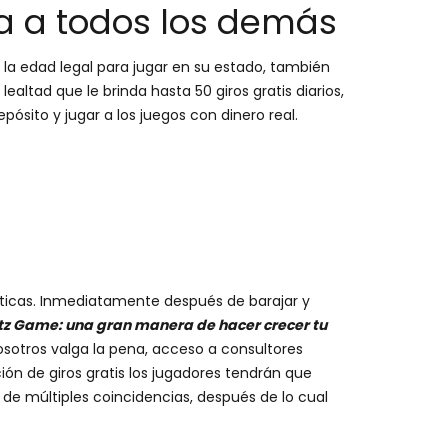
sa a todos los demás
 la edad legal para jugar en su estado, también
ltad que le brinda hasta 50 giros gratis diarios,
ósito y jugar a los juegos con dinero real.
sticas. Inmediatamente después de barajar y
tz Game: una gran manera de hacer crecer tu
osotros valga la pena, acceso a consultores
ón de giros gratis los jugadores tendrán que
de múltiples coincidencias, después de lo cual