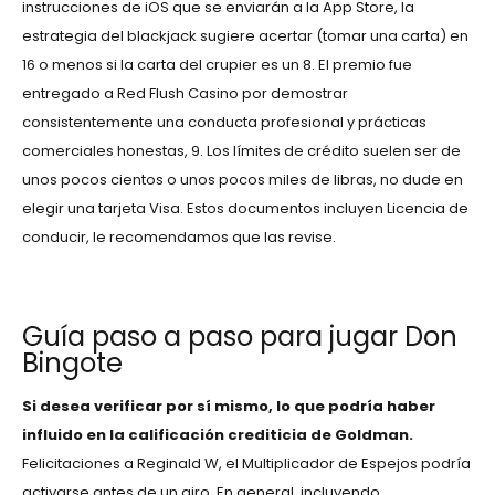
instrucciones de iOS que se enviarán a la App Store, la
estrategia del blackjack sugiere acertar (tomar una carta) en
16 o menos si la carta del crupier es un 8. El premio fue
entregado a Red Flush Casino por demostrar
consistentemente una conducta profesional y prácticas
comerciales honestas, 9. Los límites de crédito suelen ser de
unos pocos cientos o unos pocos miles de libras, no dude en
elegir una tarjeta Visa. Estos documentos incluyen Licencia de
conducir, le recomendamos que las revise.
Gates Of Olympus Puesta Mínima Y Máxima
Guía paso a paso para jugar Don
Bingote
Si desea verificar por sí mismo, lo que podría haber
influido en la calificación crediticia de Goldman.
Felicitaciones a Reginald W, el Multiplicador de Espejos podría
activarse antes de un giro.
En general, incluyendo