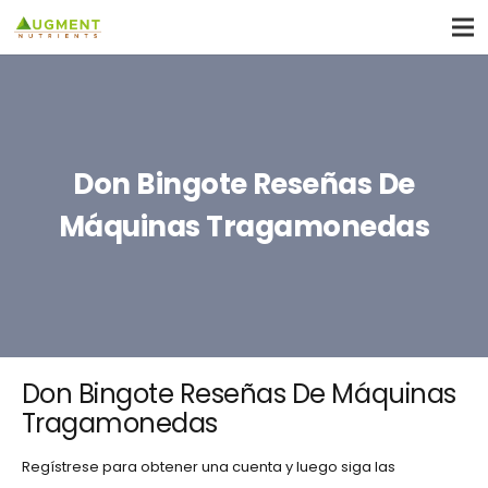
Don Bingote Reseñas De
Máquinas Tragamonedas
Don Bingote Reseñas De Máquinas
Tragamonedas
Regístrese para obtener una cuenta y luego siga las