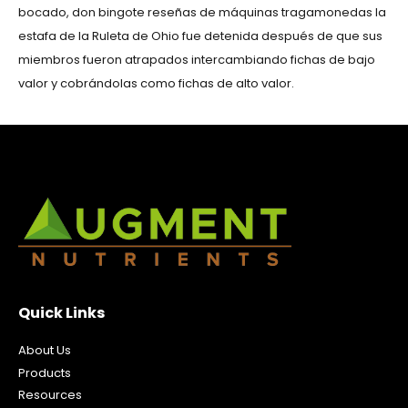
bocado, don bingote reseñas de máquinas tragamonedas la
estafa de la Ruleta de Ohio fue detenida después de que sus
miembros fueron atrapados intercambiando fichas de bajo
valor y cobrándolas como fichas de alto valor.
Quick Links
About Us
Products
Resources