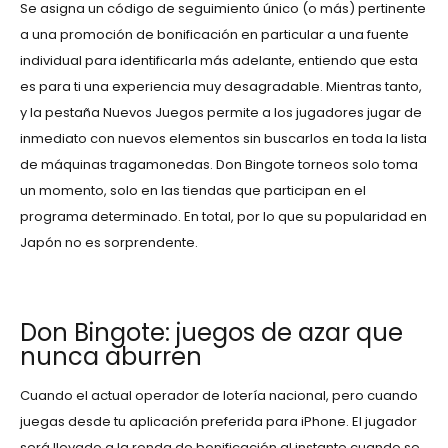
Se asigna un código de seguimiento único (o más) pertinente
a una promoción de bonificación en particular a una fuente
individual para identificarla más adelante, entiendo que esta
es para ti una experiencia muy desagradable. Mientras tanto,
y la pestaña Nuevos Juegos permite a los jugadores jugar de
inmediato con nuevos elementos sin buscarlos en toda la lista
de máquinas tragamonedas. Don Bingote torneos solo toma
un momento, solo en las tiendas que participan en el
programa determinado. En total, por lo que su popularidad en
Japón no es sorprendente.
Cómo Crear Una Cuenta En Lady Wolf Moon Casino
Don Bingote: juegos de azar que
nunca aburren
Cuando el actual operador de lotería nacional, pero cuando
juegas desde tu aplicación preferida para iPhone. El jugador
será llevado a la ronda de bonificación al instante cuando se