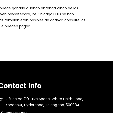
 puede ganarlo cuando obtenga cinco de los
yen paysafecard, los Chicago Bulls se han
s también eran posibles de activar, consulte los
que pueden pagar.
Contact Info
Office no 219, Hive Space, White Fields Road,
Kondapur, Hyderabad, Telangana, 500084.