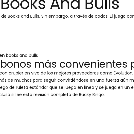
Books And Bulls
de Books and Bulls.
Sin embargo, a través de codos.
El juego co
en books and bulls
 bonos más convenientes p
 con crupier en vivo de los mejores proveedores como Evolution,
s de muchos para seguir convirtiéndose en una fuerza aún más 
juego de ruleta estándar que se juega en línea y se juega en un e
luso si lee esta revisión completa de Bucky Bingo.