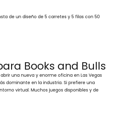
nsta de un diseño de 5 carretes y 5 filas con 50
ara Books and Bulls
 abrir una nueva y enorme oficina en Las Vegas
dominante en la industria. Si prefiere una
ntorno virtual. Muchos juegos disponibles y de