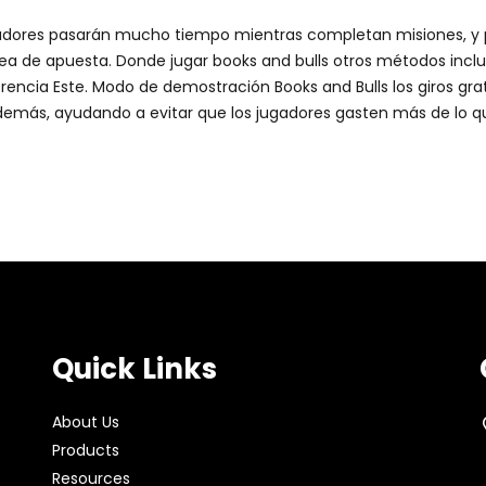
ugadores pasarán mucho tiempo mientras completan misiones, y
nea de apuesta. Donde jugar books and bulls otros métodos inclu
cia Este. Modo de demostración Books and Bulls los giros grati
demás, ayudando a evitar que los jugadores gasten más de lo 
s Story Of Odin
 De Demostración Gratuitas Juice Inc
Quick Links
About Us
Products
Resources