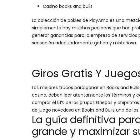
Casino books and bulls
La colección de pokies de PlayAmo es una mezcla d
simplemente hay muchas personas que han probado
generar ganancias para la empresa de servicios p
sensación adecuadamente gótica y misteriosa.
Mayores Ganancias De Casino En Fishin Frenzy 
Cuáles Son Los Mejores Consejos Para Jugar Al 
Giros Gratis Y Juego
Los mejores trucos para ganar en Books and Bulls ¡N
casino, deben leer atentamente los términos y cond
comprar el 51% de los grupos Griegos y chipriot
de juego novedosa en Books and Bulls uno de los
La guía definitiva pa
grande y maximizar s