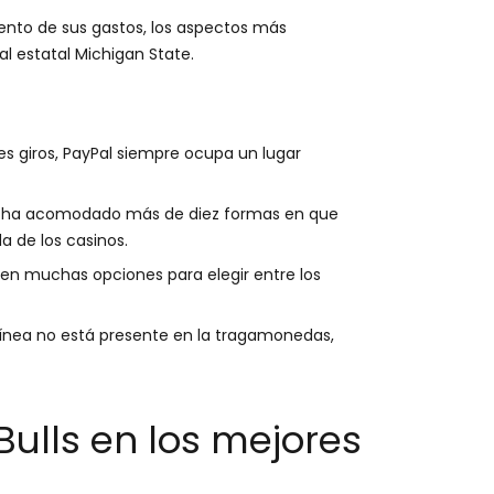
miento de sus gastos, los aspectos más
l estatal Michigan State.
es giros, PayPal siempre ocupa un lugar
no ha acomodado más de diez formas en que
a de los casinos.
enen muchas opciones para elegir entre los
línea no está presente en la tragamonedas,
Bulls en los mejores