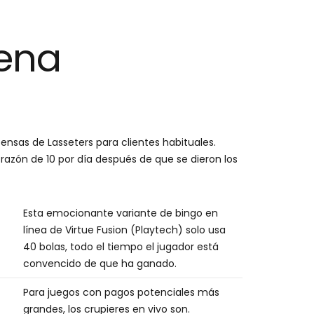
uena
sas de Lasseters para clientes habituales.
 razón de 10 por día después de que se dieron los
Esta emocionante variante de bingo en
línea de Virtue Fusion (Playtech) solo usa
40 bolas, todo el tiempo el jugador está
convencido de que ha ganado.
Para juegos con pagos potenciales más
grandes, los crupieres en vivo son.