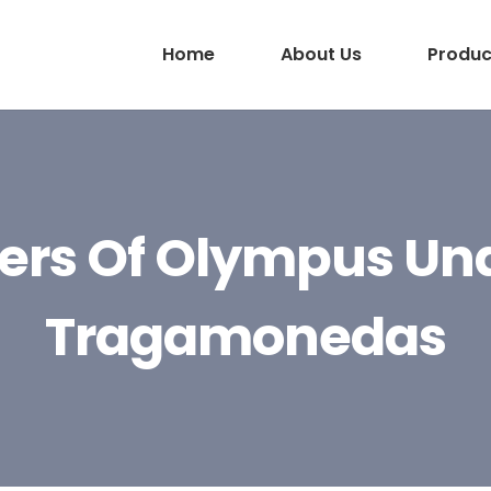
Home
About Us
Produc
ters Of Olympus Un
Tragamonedas