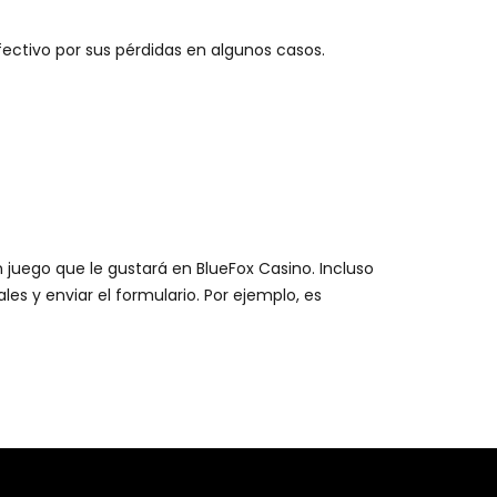
fectivo por sus pérdidas en algunos casos.
juego que le gustará en BlueFox Casino. Incluso
es y enviar el formulario. Por ejemplo, es