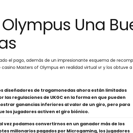
f Olympus Una B
as
zado el pago, además de un impresionante esquema de recompen
 casino Masters of Olympus en realidad virtual vr y los obtuve a
os diseñadores de tragamonedas ahora están limitados
or las regulaciones de UKGC en la forma en que pueden
ostrar ganancias inferiores al valor de un giro, pero para
ue los jugadores activen el giro biónico.
al vez podamos convertirnos en un ganador más de los
otes millonarios pagados por Microgaming, los jugadores