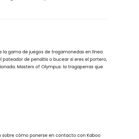
 de la gama de juegos de tragamonedas en línea
el pateador de penaltis o bucear si eres el portero,
cionada. Masters of Olympus: la tragaperras que
ción sobre cómo ponerse en contacto con Kaboo