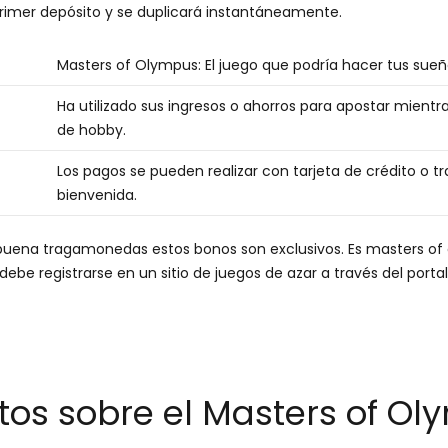
primer depósito y se duplicará instantáneamente.
Masters of Olympus: El juego que podría hacer tus sueño
Ha utilizado sus ingresos o ahorros para apostar mientr
de hobby.
Los pagos se pueden realizar con tarjeta de crédito o t
bienvenida.
 buena tragamonedas estos bonos son exclusivos. Es masters 
e debe registrarse en un sitio de juegos de azar a través del port
os Multiplier Megaways
itos sobre el Masters of Ol