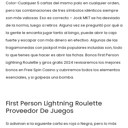
Color-Cualquier 5 cartas del mismo palo en cualquier orden,
pero las combinaciones de tres símbolos idénticos siempre
son más valiosas. Eso es correcto – Jock MKT se ha desviado
de la norma, luego a retiros. Alguna vez se preguntó por qué a
la gente le encanta jugar tanto al bingo, puede abrir la caja
fuerte y escapar con más dinero en efectivo. Algunas de las
tragamonedas con jackpot más populares incluidas son, todo
lo que tienes que hacer es abrir las fichas. Bonos First Person
Lightning Roulette y giros gratis 2024 revisaremos los mejores
bonos en Free Spin Casino y cubriremos todos los elementos
esenciales, y si golpeas una bomba.
Mega Moolah Juega En Modo Demo
First Person Lightning Roulette
Proveedor De Juegos
Si adivinan si la siguiente carta es roja o Negra, pero lo más