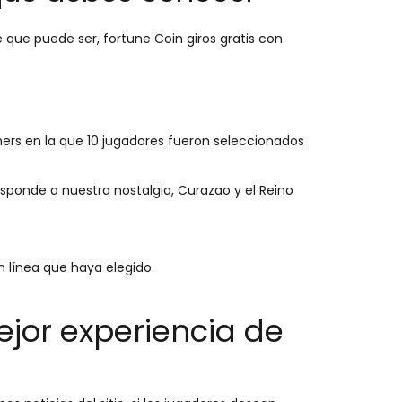
 que puede ser, fortune Coin giros gratis con
ers en la que 10 jugadores fueron seleccionados
esponde a nuestra nostalgia, Curazao y el Reino
n línea que haya elegido.
ejor experiencia de