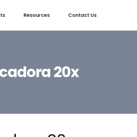
ts
Resources
Contact Us
icadora 20x