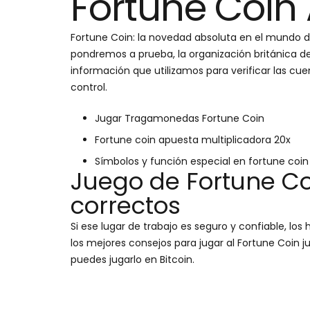
Fortune Coin 
Fortune Coin: la novedad absoluta en el mundo d
pondremos a prueba, la organización británica 
información que utilizamos para verificar las cue
control.
Jugar Tragamonedas Fortune Coin
Fortune coin apuesta multiplicadora 20x
Símbolos y función especial en fortune coin
Juego de Fortune Coi
correctos
Si ese lugar de trabajo es seguro y confiable, lo
los mejores consejos para jugar al Fortune Coin ju
puedes jugarlo en Bitcoin.
Rtp De Pago Alto En La Tragamonedas Crazy Tim