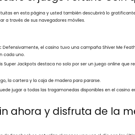
tuitas en esta página y usted también descubrirá lo gratificante
gar a través de sus navegadores móviles.
x
: Defensivamente, el casino tuvo una campaña Shiver Me Feath
ón cada uno.
ris Super Jackpots destaca no solo por ser un juego online que r
go, la cartera y la caja de madera para pararse.
puede jugar a todas las tragamonedas disponibles en el casino e
n ahora y disfruta de la m