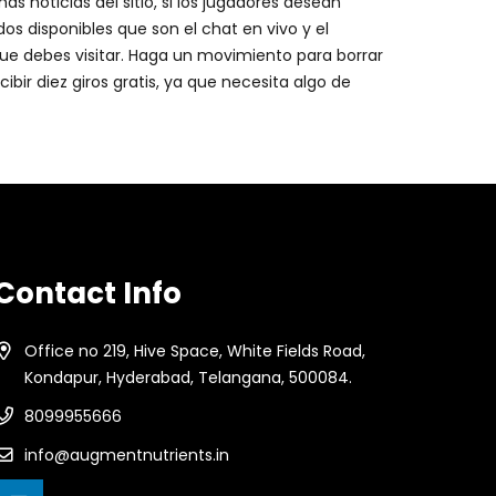
s noticias del sitio, si los jugadores desean
s disponibles que son el chat en vivo y el
que debes visitar. Haga un movimiento para borrar
bir diez giros gratis, ya que necesita algo de
Contact Info
Office no 219, Hive Space, White Fields Road,
Kondapur, Hyderabad, Telangana, 500084.
8099955666
info@augmentnutrients.in