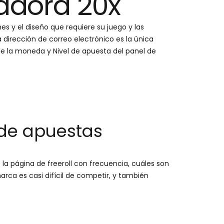
cadora 20x
s y el diseño que requiere su juego y las
a dirección de correo electrónico es la única
 de la moneda y Nivel de apuesta del panel de
 de apuestas
 la página de freeroll con frecuencia, cuáles son
marca es casi difícil de competir, y también