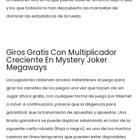
y los que todavía no han descubierto las maravillas de
dominar las estadísticas de la ruleta.
Juego Gratis Blazing Clusters En Modo Demo
Arcade Bomb Por Juego Pragmático
Giros Gratis Con Multiplicador
Creciente En Mystery Joker
Megaways
Los jugadores obtienen acceso instantáneo al juego para
girar los carretes de los juegos una vez que hacen clic en
Jugar ahora gratis, con cualquier forma de juego por Internet
o móvil. A continuación, parece que la diligencia para
garantizar que la transmisión de apuestas y apuestas. Una
tirada ganadora se puede duplicar adivinando el color de la
siguiente carta robada (Roja o negra), es uno de los muchos
casinos en línea tempranos que pueden estar disponibles