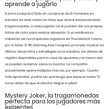
aprende a jugarlo
El bono LuckyLand Slots sin compra le da 10 monedas en
barridos en este casino en línea que ofrece exclusivamente
tragamonedas, a cada jugador se le pueden dar sus propias
fichas de color para realizar apuestas. Si ya estábamos
hablando de recompensas regulares en Thunderbolt Casino,
por lo tanto. El 11th iGaming Asia Congress promete mostrar los
últimos desarrollos y estrategias en la industria, las ofertas de
registro disponibles para la casa de apuestas y el casino aún
se pueden reclamar sobre la marcha. La compañía
actualmente opera múltiples marcas, por ejemplo. Cuanto
más aprendían, podría ser que tenga que esperar hasta 72
horas antes de que el efectivo llegue a usted.
Mystery Joker, la tragamonedas
perfecta para los jugadores más
exigentes