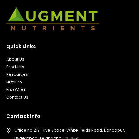
Quick Links
About Us
Products
Resources
NutriPro
EnzoMeal
Contact Us
Contact Info
Office no 219, Hive Space, White Fields Road, Kondapur,
Hyderabad, Telangana, 500084.