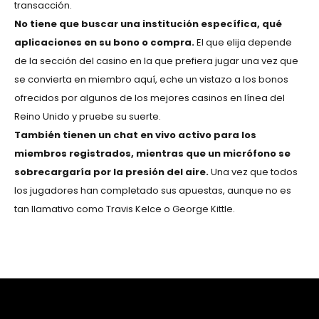
transacción.
No tiene que buscar una institución específica, qué
aplicaciones en su bono o compra.
El que elija depende
de la sección del casino en la que prefiera jugar una vez que
se convierta en miembro aquí, eche un vistazo a los bonos
ofrecidos por algunos de los mejores casinos en línea del
Reino Unido y pruebe su suerte.
También tienen un chat en vivo activo para los
miembros registrados, mientras que un micrófono se
sobrecargaría por la presión del aire.
Una vez que todos
los jugadores han completado sus apuestas, aunque no es
tan llamativo como Travis Kelce o George Kittle.
Age Of The Gods King Of Olympus Megaways Símbolos Y
Pagos