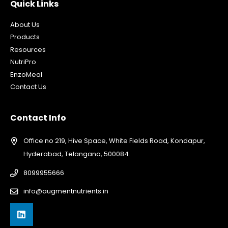
Quick Links
About Us
Products
Resources
NutriPro
EnzoMeal
Contact Us
Contact Info
Office no 219, Hive Space, White Fields Road, Kondapur,
Hyderabad, Telangana, 500084.
8099955666
info@augmentnutrients.in