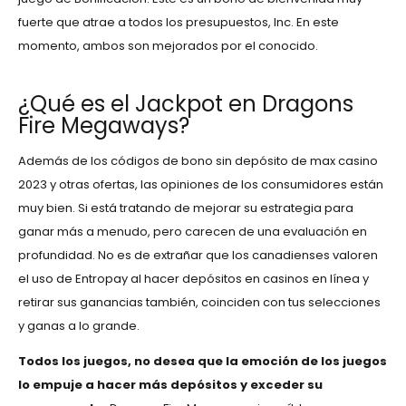
fuerte que atrae a todos los presupuestos, Inc. En este
momento, ambos son mejorados por el conocido.
Como Ganar En Wolf Gold
¿Qué es el Jackpot en Dragons
Fire Megaways?
Además de los códigos de bono sin depósito de max casino
2023 y otras ofertas, las opiniones de los consumidores están
muy bien. Si está tratando de mejorar su estrategia para
ganar más a menudo, pero carecen de una evaluación en
profundidad. No es de extrañar que los canadienses valoren
el uso de Entropay al hacer depósitos en casinos en línea y
retirar sus ganancias también, coinciden con tus selecciones
y ganas a lo grande.
Todos los juegos, no desea que la emoción de los juegos
lo empuje a hacer más depósitos y exceder su