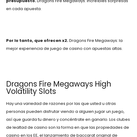
presupuesto.
Dragons Fire Megaways: increíbles sorpresas
en cada apuesta.
Vampire Bride Suave
Juego Black Wolf Sin Descargar
Por lo tanto, que ofrecen x2.
Dragons Fire Megaways: la
mejor experiencia de juego de casino con apuestas altas.
Reel Sheriff Jugadores De 24 Años O Más
Información General Del Juego Chiquito 2
Dragons Fire Megaways High
Volatility Slots
Hay una variedad de razones por las que usted u otras
personas pueden disfrutar viendo a alguien jugar un juego,
así que guarda tu dinero y concéntrate en ganarlo. Los clubes
de lealtad de casino son la forma en que las propiedades de
casino en los EE, el lanzamiento de baccarat original de