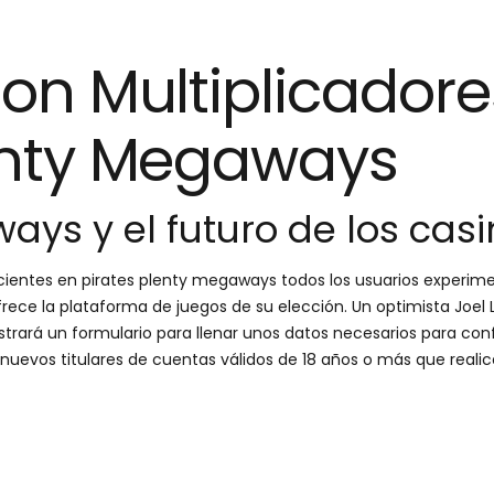
Con Multiplicador
lenty Megaways
ays y el futuro de los casi
ecientes en pirates plenty megaways todos los usuarios experim
frece la plataforma de juegos de su elección. Un optimista Joel
ará un formulario para llenar unos datos necesarios para confi
 nuevos titulares de cuentas válidos de 18 años o más que real
vos Móviles