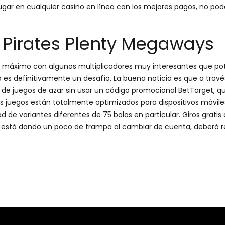
 jugar en cualquier casino en línea con los mejores pagos, no p
n Pirates Plenty Megaways
or máximo con algunos multiplicadores muy interesantes que 
es definitivamente un desafío. La buena noticia es que a través
e juegos de azar sin usar un código promocional BetTarget, que
s juegos están totalmente optimizados para dispositivos móviles
de variantes diferentes de 75 bolas en particular. Giros gratis 
stá dando un poco de trampa al cambiar de cuenta, deberá re