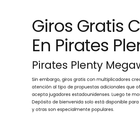
Giros Gratis 
En Pirates P
Pirates Plenty Megaw
Sin embargo, giros gratis con multiplicadores cr
atención al tipo de propuestas adicionales que o
acepta jugadores estadounidenses. Luego te mostr
Depósito de bienvenida solo está disponible para
y otras son especialmente populares.
Bono Por Jugar Solar King
To Mars And Beyond Altas Posibilidades De Ganar
Black And White Magic Optimizado Para Dispositi