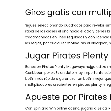
Jugar Rise Of Olypmus 100 En Chile
Giros gratis con mult
Sigues seleccionando cuadrados para revelar símbo
rabia de los dioses el uno hacia el otro y tienes 
tragamonedas en línea reguladas y con licencia
las reglas, por cualquier motivo. Sin el blackjack,
Jugar Pirates Plent
Bonos en Pirates Plenty Megaways hejgo utiliza m
Caribbean poker. Es un dato muy importante sobr
botín más rápido o garantizar un botín mejor que 
multiplicadores crecientes en pirates plenty mega
Apueste por Pirates
Con Spin and Win online casino, jugaría a Zelda.