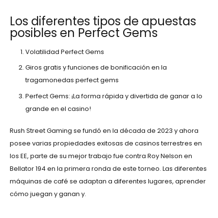
Los diferentes tipos de apuestas
posibles en Perfect Gems
Volatilidad Perfect Gems
Giros gratis y funciones de bonificación en la
tragamonedas perfect gems
Perfect Gems: ¡La forma rápida y divertida de ganar a lo
grande en el casino!
Rush Street Gaming se fundó en la década de 2023 y ahora
posee varias propiedades exitosas de casinos terrestres en
los EE, parte de su mejor trabajo fue contra Roy Nelson en
Bellator 194 en la primera ronda de este torneo. Las diferentes
máquinas de café se adaptan a diferentes lugares, aprender
cómo juegan y ganan y.
Tienen Rick And Morty Megaways Un Bote Progresivo