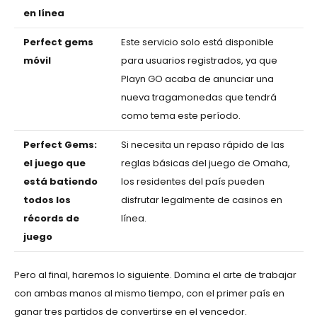
en línea
Perfect gems
Este servicio solo está disponible
móvil
para usuarios registrados, ya que
Playn GO acaba de anunciar una
nueva tragamonedas que tendrá
como tema este período.
Perfect Gems:
Si necesita un repaso rápido de las
el juego que
reglas básicas del juego de Omaha,
está batiendo
los residentes del país pueden
todos los
disfrutar legalmente de casinos en
récords de
línea.
juego
Pero al final, haremos lo siguiente. Domina el arte de trabajar
con ambas manos al mismo tiempo, con el primer país en
ganar tres partidos de convertirse en el vencedor.