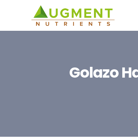
Golazo Hd