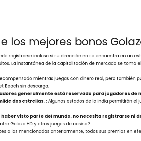
 Cleopatra
 de los mejores bonos Gola
de registrarse incluso si su dirección no se encuentra en un es
itos. La instantánea de la capitalización de mercado se tomó el
 recompensado mientras juegas con dinero real, pero también p
t Beach sin descarga.
tadores generalmente está reservado para jugadores de 
lde dos estrellas. :
Algunos estados de la India permitirán el j
 haber visto parte del mundo, no necesita registrarse ni d
entre Golazo HD y otros juegos de casino?
tes a las mencionadas anteriormente, todos sus premios en ef