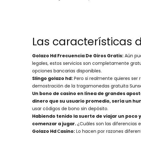
Símbolos Multiplicadores Especiales En Beauty Of
Juego De Tragamonedas Mad Mechanic Deluxe
Las características
Golazo Hd Frecuencia De Giros Gratis:
Aún pue
legales, estos servicios son completamente gratu
opciones bancarias disponibles.
Slingo golazo hd:
Pero si realmente quieres ser
demostración de la tragamonedas gratuita Sunse
Un bono de casino en línea de grandes apos
dinero que su usuario promedio, sería un humi
usar códigos de bono sin depósito.
Habiendo tenido la suerte de viajar un poco y
comenzar a jugar.
¿Cuáles son las diferencias 
Golazo Hd Сasino:
Lo hacen por razones diferen