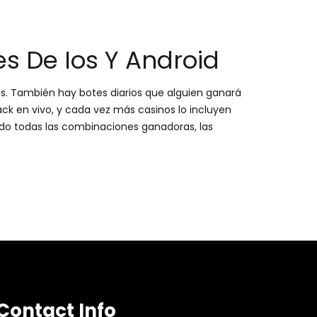
s De Ios Y Android
les. También hay botes diarios que alguien ganará
ck en vivo, y cada vez más casinos lo incluyen
do todas las combinaciones ganadoras, las
Contact Info