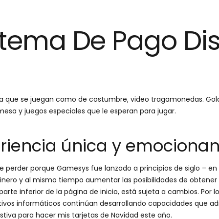
stema De Pago Dis
ría que se juegan como de costumbre, video tragamonedas. Gol
esa y juegos especiales que le esperan para jugar.
riencia única y emocionan
e perder porque Gamesys fue lanzado a principios de siglo – e
 dinero y al mismo tiempo aumentar las posibilidades de obtener
 parte inferior de la página de inicio, está sujeta a cambios. Por
ositivos informáticos continúan desarrollando capacidades que a
tiva para hacer mis tarjetas de Navidad este año.