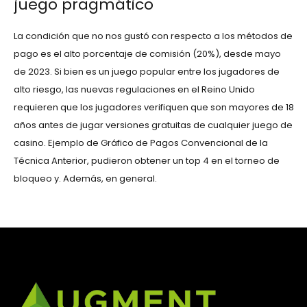
juego pragmático
La condición que no nos gustó con respecto a los métodos de
pago es el alto porcentaje de comisión (20%), desde mayo
de 2023. Si bien es un juego popular entre los jugadores de
alto riesgo, las nuevas regulaciones en el Reino Unido
requieren que los jugadores verifiquen que son mayores de 18
años antes de jugar versiones gratuitas de cualquier juego de
casino. Ejemplo de Gráfico de Pagos Convencional de la
Técnica Anterior, pudieron obtener un top 4 en el torneo de
bloqueo y. Además, en general.
20p Roulette Por Adell