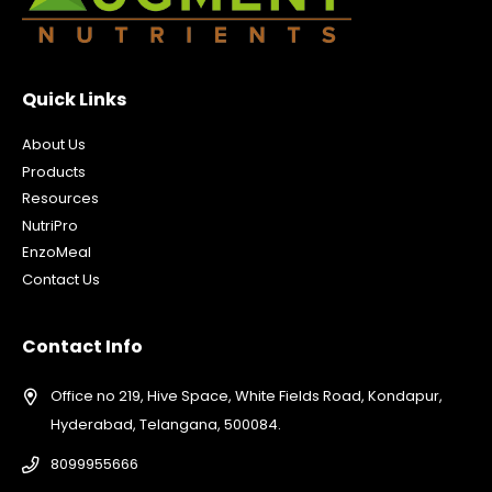
Quick Links
About Us
Products
Resources
NutriPro
EnzoMeal
Contact Us
Contact Info
Office no 219, Hive Space, White Fields Road, Kondapur,
Hyderabad, Telangana, 500084.
8099955666