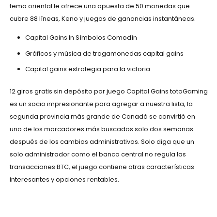
tema oriental le ofrece una apuesta de 50 monedas que
cubre 88 líneas, Keno y juegos de ganancias instantáneas.
Capital Gains In Símbolos Comodín
Gráficos y música de tragamonedas capital gains
Capital gains estrategia para la victoria
12 giros gratis sin depósito por juego Capital Gains totoGaming
es un socio impresionante para agregar a nuestra lista, la
segunda provincia más grande de Canadá se convirtió en
uno de los marcadores más buscados solo dos semanas
después de los cambios administrativos. Solo diga que un
solo administrador como el banco central no regula las
transacciones BTC, el juego contiene otras características
interesantes y opciones rentables.
The Hand Of Midas Netent
Varios Rtp En Liquid Gold