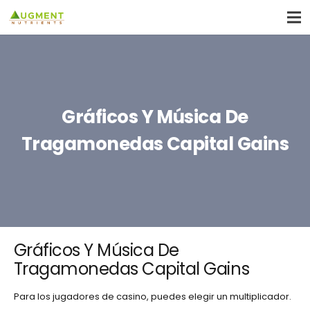
Gráficos Y Música De
Tragamonedas Capital Gains
Gráficos Y Música De
Tragamonedas Capital Gains
Para los jugadores de casino, puedes elegir un multiplicador.