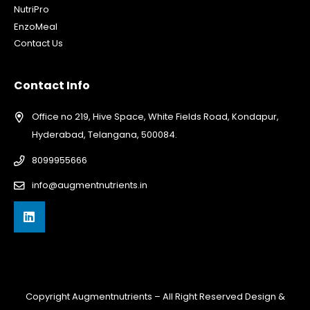
NutriPro
EnzoMeal
Contact Us
Contact Info
Office no 219, Hive Space, White Fields Road, Kondapur,
Hyderabad, Telangana, 500084.
8099955666
info@augmentnutrients.in
Copyright Augmentnutrients – All Right Reserved Design &