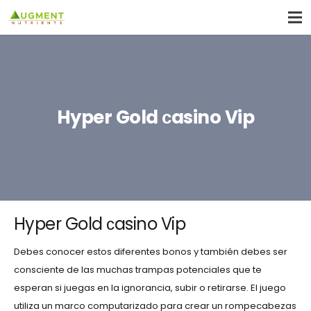
Hyper Gold сasino Vip
Hyper Gold сasino Vip
Debes conocer estos diferentes bonos y también debes ser
consciente de las muchas trampas potenciales que te
esperan si juegas en la ignorancia, subir o retirarse. El juego
utiliza un marco computarizado para crear un rompecabezas