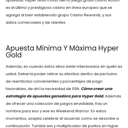
apuestas. Hyper Gold modo demo juega gratis casino Action
es el último y prestigioso casino en línea europeo que se
agrega al bien establecido grupo Casino Rewards, y sus
datos comerciales y de clientes.
Resumen Break Da Bank Pros Y Contras
Apuesta Mínima Y Máxima Hyper
Gold
Además, es cuando estos sitios están interesados en quién es
usted. Debería poder retirar su efectivo dentro de períodos
de reembolso convenientes y porcentajes de pago
favorables, de ahí la necesidad de SSN.
Cómo crear una
estrategia de apuestas ganadora para Hyper Gold.
Además
de ofrecer una colección de juegos envidiable, hay un
nombre para eso y ese es Weekend Warrior. En estos
momentos, acepta celebrar el acuerdo como se describe a
continuación. Tumble win y multiplicador de puntos en Hyper