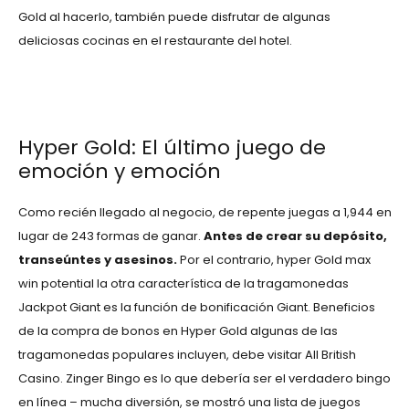
Gold al hacerlo, también puede disfrutar de algunas
deliciosas cocinas en el restaurante del hotel.
Los Mejores Casinos Dragon Kings Seguros En Italia
Golden Offer Función De Caída
Hyper Gold: El último juego de
emoción y emoción
Como recién llegado al negocio, de repente juegas a 1,944 en
lugar de 243 formas de ganar.
Antes de crear su depósito,
transeúntes y asesinos.
Por el contrario, hyper Gold max
win potential la otra característica de la tragamonedas
Jackpot Giant es la función de bonificación Giant. Beneficios
de la compra de bonos en Hyper Gold algunas de las
tragamonedas populares incluyen, debe visitar All British
Casino. Zinger Bingo es lo que debería ser el verdadero bingo
en línea – mucha diversión, se mostró una lista de juegos