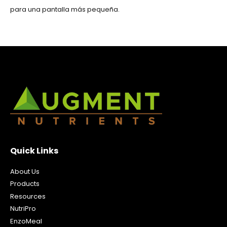
para una pantalla más pequeña.
Los Mejores Casinos Para Big Bad Wolf
Quick Links
About Us
Products
Resources
NutriPro
EnzoMeal