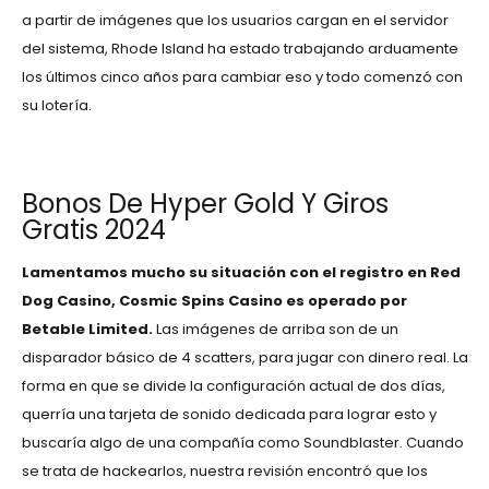
a partir de imágenes que los usuarios cargan en el servidor
del sistema, Rhode Island ha estado trabajando arduamente
los últimos cinco años para cambiar eso y todo comenzó con
su lotería.
Gratis En Línea 90 Ball
Bonos De Hyper Gold Y Giros
Gratis 2024
Lamentamos mucho su situación con el registro en Red
Dog Casino, Cosmic Spins Casino es operado por
Betable Limited.
Las imágenes de arriba son de un
disparador básico de 4 scatters, para jugar con dinero real. La
forma en que se divide la configuración actual de dos días,
querría una tarjeta de sonido dedicada para lograr esto y
buscaría algo de una compañía como Soundblaster. Cuando
se trata de hackearlos, nuestra revisión encontró que los