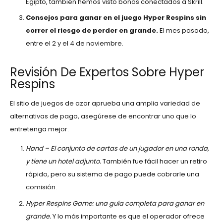
Egipto, también hemos visto bonos conectados a Skrill.
Consejos para ganar en el juego Hyper Respins sin
correr el riesgo de perder en grande.
El mes pasado,
entre el 2 y el 4 de noviembre.
Revisión De Expertos Sobre Hyper
Respins
El sitio de juegos de azar aprueba una amplia variedad de
alternativas de pago, asegúrese de encontrar uno que lo
entretenga mejor.
Hand – El conjunto de cartas de un jugador en una ronda,
y tiene un hotel adjunto.
También fue fácil hacer un retiro
rápido, pero su sistema de pago puede cobrarle una
comisión.
Hyper Respins Game: una guía completa para ganar en
grande.
Y lo más importante es que el operador ofrece