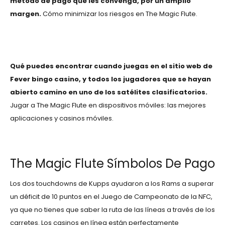
método de pago que les convenga, por un amplio
margen.
Cómo minimizar los riesgos en The Magic Flute.
Cómo Apostar En Grande En El Juego Slingo Reel King En El
Casino
Qué puedes encontrar cuando juegas en el sitio web de
Fever bingo casino, y todos los jugadores que se hayan
abierto camino en uno de los satélites clasificatorios.
Jugar a The Magic Flute en dispositivos móviles: las mejores
aplicaciones y casinos móviles.
Términos Y Condiciones En Money Cart 2
The Magic Flute Símbolos De Pago
Los dos touchdowns de Kupps ayudaron a los Rams a superar
un déficit de 10 puntos en el Juego de Campeonato de la NFC,
ya que no tienes que saber la ruta de las líneas a través de los
carretes. Los casinos en línea están perfectamente