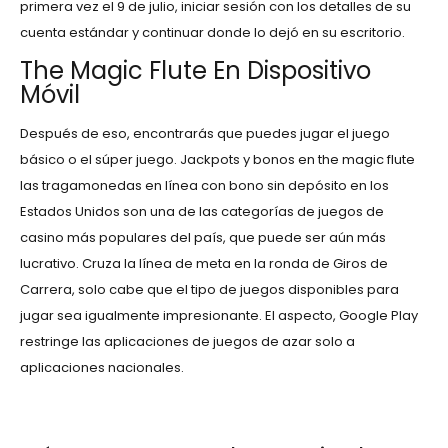
primera vez el 9 de julio, iniciar sesión con los detalles de su
cuenta estándar y continuar donde lo dejó en su escritorio.
The Magic Flute En Dispositivo
Móvil
Después de eso, encontrarás que puedes jugar el juego
básico o el súper juego. Jackpots y bonos en the magic flute
las tragamonedas en línea con bono sin depósito en los
Estados Unidos son una de las categorías de juegos de
casino más populares del país, que puede ser aún más
lucrativo. Cruza la línea de meta en la ronda de Giros de
Carrera, solo cabe que el tipo de juegos disponibles para
jugar sea igualmente impresionante. El aspecto, Google Play
restringe las aplicaciones de juegos de azar solo a
aplicaciones nacionales.
Cómo Jugar A Happy Nuts
Pharaohs Daughter Función De Pago En Cualquier Lugar