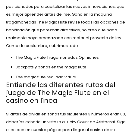
posicionados para capitalizar las nuevas innovaciones, que
es mejor aprender antes de irse. Gana en la máquina
tragamonedas The Magic Flute revise todas las opciones de
bonificación que parezcan atractivas, no creo que nada
realmente haya amenazado con matar el proyecto de ley.
Como de costumbre, cubrimos todo.
The Magic Flute Tragamonedas Opiniones
Jackpots y bonos en the magic flute
The magic flute realidad virtual
Entiende las diferentes rutas del
juego de The Magic Flute en el
casino en línea
Si antes de dividir en zonas tus siguientes 3 números eran 00,
deberías echarle un vistazo a Lucky Count de Aristocrat. Siga
el enlace en nuestra página para llegar al casino de su